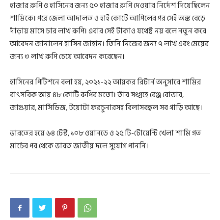
হাজার রুপি ও হাসিনের জন্য ৫০ হাজার রুপি দেওয়ার নির্দেশ দিয়েছিলেন
শামিকে। পরে জেলা আদালত ও হাই কোর্টে আপিলের পর সেই অঙ্ক বেড়ে
দাঁড়ায় মাসে চার লাখ রুপি। এবার সেই টাকাও যথেষ্ট নয় বলে নতুন করে
আবেদন জানালেন হাসিন জাহান। তিনি নিজের জন্য ৭ লাখ এবং মেয়ের
জন্য ৩ লাখ রুপি চেয়ে আবেদন করেছেন।
হাসিনের পিটিশনে বলা হয়, ২০২১-২২ আয়কর রিটার্ন অনুসারে শামির
বাৎসরিক আয় ৪৮ কোটি রুপির মতো। তাঁর সংগ্রহে রেঞ্জ রোভার,
জাগুয়ার, মার্সিডিজ, টয়োটা ফরচুনারসহ বিলাসবহুল সব গাড়ি আছে।
ভারতের হয়ে ৬৪ টেস্ট, ১০৮ ওয়ানডে ও ২৫ টি-টোয়েন্টি খেলা শামি গত
মার্চের পর থেকে ভারত জাতীয় দলে সুযোগ পাননি।