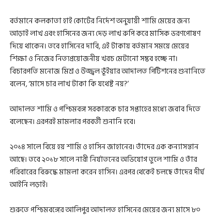
বর্তমানে কলকাতা হাই কোর্টের নির্দেশ অনুযায়ী শামি মেয়ের জন্য
আড়াই লাখ এবং হাসিনের জন্য দেড় লাখ রুপি করে মাসিক ভরণপোষণ
দিয়ে থাকেন। তবে হাসিনের দাবি, এই টাকায় বর্তমান সময়ে মেয়ের
শিক্ষা ও নিজের নিত্যপ্রয়োজনীয় খরচ মেটানো সম্ভব হচ্ছে না।
বিচারপতি মনোজ মিশ্র ও উজ্জ্বল ভূঁইয়ার আদালত পিটিশনের শুনানিতে
বলেন, ‘মাসে চার লাখ টাকা কি যথেষ্ট নয়?’
আদালত শামি ও পশ্চিমবঙ্গ সরকারকে চার সপ্তাহের মধ্যে জবাব দিতে
বলেছেন। এরপরই মামলার পরবর্তী শুনানি হবে।
২০১৪ সালে বিয়ে হয় শামি ও হাসিন জাহানের। তাঁদের এক কন্যাসন্তান
আছে। তবে ২০১৮ সালে নারী নির্যাতনের অভিযোগ তুলে শামি ও তাঁর
পরিবারের বিরুদ্ধে মামলা করেন হাসিন। এরপর থেকেই চলছে তাঁদের দীর্ঘ
আইনি লড়াই।
শুরুতে পশ্চিমবঙ্গের আলিপুর আদালত হাসিনের মেয়ের জন্য মাসে ৮০