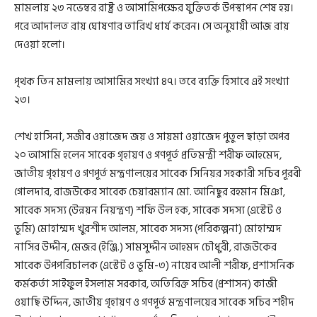
মামলায় ২৩ নভেম্বর রাষ্ট্র ও আসামিপক্ষের যুক্তিতর্ক উপস্থাপন শেষ হয়।
পরে আদালত রায় ঘোষণার তারিখ ধার্য করেন। সে অনুযায়ী আজ রায়
দেওয়া হলো।
পৃথক তিন মামলায় আসামির সংখ্যা ৪৭। তবে ব্যক্তি হিসাবে এই সংখ্যা
২৩।
শেখ হাসিনা, সজীব ওয়াজেদ জয় ও সায়মা ওয়াজেদ পুতুল ছাড়া অপর
২০ আসামি হলেন সাবেক গৃহায়ণ ও গণপূর্ত প্রতিমন্ত্রী শরীফ আহমেদ,
জাতীয় গৃহায়ণ ও গণপূর্ত মন্ত্রণালয়ের সাবেক সিনিয়র সহকারী সচিব পূরবী
গোলদার, রাজউকের সাবেক চেয়ারম্যান মো. আনিছুর রহমান মিঞা,
সাবেক সদস্য (উন্নয়ন নিয়ন্ত্রণ) শফি উল হক, সাবেক সদস্য (এস্টেট ও
ভূমি) মোহাম্মদ খুরশীদ আলম, সাবেক সদস্য (পরিকল্পনা) মোহাম্মদ
নাসির উদ্দীন, মেজর (ইঞ্জি.) সামসুদ্দীন আহমদ চৌধুরী, রাজউকের
সাবেক উপপরিচালক (এস্টেট ও ভূমি-৩) নায়েব আলী শরীফ, প্রশাসনিক
কর্মকর্তা সাইফুল ইসলাম সরকার, অতিরিক্ত সচিব (প্রশাসন) কাজী
ওয়াছি উদ্দিন, জাতীয় গৃহায়ণ ও গণপূর্ত মন্ত্রণালয়ের সাবেক সচিব শহীদ