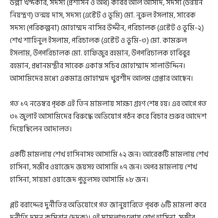
উল্লা খন্দকার, সদস্য (প্রশাসন ও অর্থ) কবির আল আসাদ, সদস্য (উন্নয়ন
নিয়ন্ত্রণ) তন্ময় দাস, সদস্য (এস্টেট ও ভূমি) মো. নুরুল ইসলাম, সাবেক
সদস্য (পরিকল্পনা) মোহাম্মদ নাসির উদ্দীন, পরিচালক (এস্টেট ও ভূমি-২)
শেখ শাহিনুল ইসলাম, পরিচালক (এস্টেট ও ভূমি-৩) মো. কামরুল
ইসলাম, উপপরিচালক মো. হাফিজুর রহমান, উপপরিচালক হাবিবুর
রহমান, প্রধানমন্ত্রীর সাবেক একান্ত সচিব মোহাম্মাদ সালাউদ্দিন।
আসামিদের মধ্যে একমাত্র মোহাম্মদ খুরশীদ আলম গ্রেপ্তার আছেন।
গত ১৭ নভেম্বর পৃথক এই তিন মামলায় সাক্ষ্য গ্রহণ শেষ হয়। এর আগে গত
৩১ জুলাই আসামিদের বিরুদ্ধে অভিযোগ গঠন করে বিচার শুরুর আদেশ
দিয়েছিলেন আদালত।
একটি মামলায় শেখ হাসিনাসহ আসামি ১২ জন। আরেকটি মামলায় শেখ
হাসিনা, সজীব ওয়াজেদ জয়সহ আসামি ১৭ জন। অপর মামলায় শেখ
হাসিনা, সায়মা ওয়াজেদ পুতুলসহ আসামি ১৮ জন।
প্লট বরাদ্দের দুর্নীতির অভিযোগে গত জানুয়ারিতে পৃথক ৬টি মামলা করে
দুর্নীতি দমন কমিশন (দুদক)। এই মামলাগুলোয় শেখ হাসিনা, সজীব