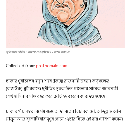
প্লট বরাদ্দে দুর্নীতির ৩ মামলায় শেখ হাসিনার ২১ বছরের কারাদণ্ড
Collected from:
prothomalo.com
ঢাকার পূর্বাচলের নতুন শহর প্রকল্পে রাজধানী উন্নয়ন কর্তৃপক্ষের
(রাজউক) প্লট বরাদ্দে দুর্নীতির পৃথক তিন মামলায় সাবেক প্রধানমন্ত্রী
শেখ হাসিনার সাত বছর করে মোট ২১ বছরের কারাদণ্ড হয়েছে।
ঢাকার পাঁচ নম্বর বিশেষ জজ আদালতের বিচারক মো. আব্দুল্লাহ আল
মামুন আজ বৃহস্পতিবার দুপুর পৌনে ১২টার দিকে এই রায় ঘোষণা করেন।