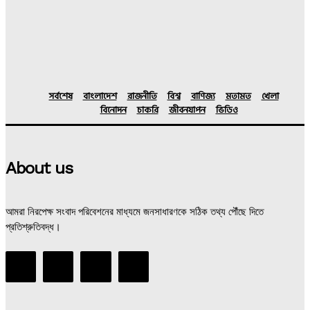
সর্বশেষ
বাংলাদেশ
রাজনীতি
বিশ্ব
বাণিজ্য
মতামত
খেলা
বিনোদন
চাকরি
জীবনযাপন
ভিডিও
About us
আমরা নিরপেক্ষ সংবাদ পরিবেশনের মাধ্যমে জনসাধারণকে সঠিক তথ্য পৌঁছে দিতে
প্রতিশ্রুতিবদ্ধ।