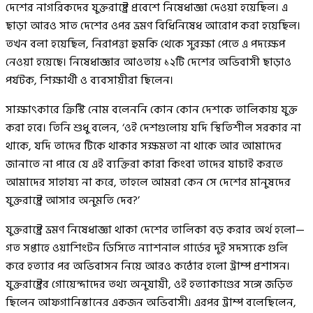
দেশের নাগরিকদের যুক্তরাষ্ট্রে প্রবেশে নিষেধাজ্ঞা দেওয়া হয়েছিল। এ
ছাড়া আরও সাত দেশের ওপর ভ্রমণ বিধিনিষেধ আরোপ করা হয়েছিল।
তখন বলা হয়েছিল, নিরাপত্তা হুমকি থেকে সুরক্ষা পেতে এ পদক্ষেপ
নেওয়া হয়েছে। নিষেধাজ্ঞার আওতায় ১২টি দেশের অভিবাসী ছাড়াও
পর্যটক, শিক্ষার্থী ও ব্যবসায়ীরা ছিলেন।
সাক্ষাৎকারে ক্রিস্টি নোম বলেননি কোন কোন দেশকে তালিকায় যুক্ত
করা হবে। তিনি শুধু বলেন, ‘ওই দেশগুলোয় যদি স্থিতিশীল সরকার না
থাকে, যদি তাদের টিকে থাকার সক্ষমতা না থাকে আর আমাদের
জানাতে না পারে যে এই ব্যক্তিরা কারা কিংবা তাদের যাচাই করতে
আমাদের সাহায্য না করে, তাহলে আমরা কেন সে দেশের মানুষদের
যুক্তরাষ্ট্রে আসার অনুমতি দেব?’
যুক্তরাষ্ট্রে ভ্রমণ নিষেধাজ্ঞা থাকা দেশের তালিকা বড় করার অর্থ হলো—
গত সপ্তাহে ওয়াশিংটন ডিসিতে ন্যাশনাল গার্ডের দুই সদস্যকে গুলি
করে হত্যার পর অভিবাসন নিয়ে আরও কঠোর হলো ট্রাম্প প্রশাসন।
যুক্তরাষ্ট্রের গোয়েন্দাদের তথ্য অনুযায়ী, ওই হত্যাকাণ্ডের সঙ্গে জড়িত
ছিলেন আফগানিস্তানের একজন অভিবাসী। এরপর ট্রাম্প বলেছিলেন,