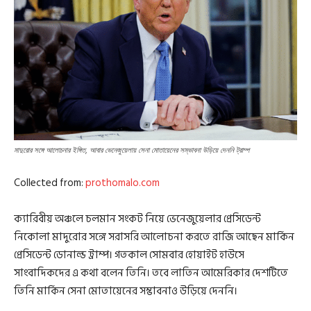
মাদুরোর সঙ্গে আলোচনার ইঙ্গিত, আবার ভেনেজুয়েলায় সেনা মোতায়েনের সম্ভাবনা উড়িয়ে দেননি ট্রাম্প
Collected from:
prothomalo.com
ক্যারিবীয় অঞ্চলে চলমান সংকট নিয়ে ভেনেজুয়েলার প্রেসিডেন্ট
নিকোলা মাদুরোর সঙ্গে সরাসরি আলোচনা করতে রাজি আছেন মার্কিন
প্রেসিডেন্ট ডোনাল্ড ট্রাম্প। গতকাল সোমবার হোয়াইট হাউসে
সাংবাদিকদের এ কথা বলেন তিনি। তবে লাতিন আমেরিকার দেশটিতে
তিনি মার্কিন সেনা মোতায়েনের সম্ভাবনাও উড়িয়ে দেননি।