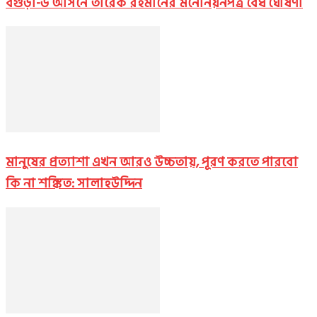
বগুড়া-৬ আসনে তারেক রহমানের মনোনয়নপত্র বৈধ ঘোষণা
মানুষের প্রত্যাশা এখন আরও উচ্চতায়, পূরণ করতে পারবো
কি না শঙ্কিত: সালাহউদ্দিন