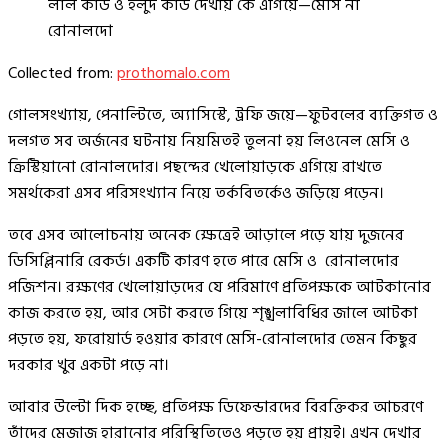
লাল কার্ড ও হলুদ কার্ড দেখায় কে এগিয়ে—মেসি না
রোনালদো
Collected from:
prothomalo.com
গোলসংখ্যায়, পেনাল্টিতে, অ্যাসিস্টে, ট্রফি জয়ে—ফুটবলের ব্যক্তিগত ও
দলগত সব অর্জনের ঘটনায় নিয়মিতই তুলনা হয় লিওনেল মেসি ও
ক্রিস্টিয়ানো রোনালদোর। পছন্দের খেলোয়াড়কে এগিয়ে রাখতে
সমর্থকেরা এসব পরিসংখ্যান নিয়ে তর্কবিতর্কেও জড়িয়ে পড়েন।
তবে এসব আলোচনায় অনেক ক্ষেত্রেই আড়ালে পড়ে যায় দুজনের
ডিসিপ্লিনারি রেকর্ড। একটি কারণ হতে পারে মেসি ও রোনালদোর
পজিশন। রক্ষণের খেলোয়াড়দের যে পরিমাণে প্রতিপক্ষকে আটকানোর
কাজ করতে হয়, আর সেটা করতে গিয়ে শৃঙ্খলাবিধির জালে আটকা
পড়তে হয়, ফরোয়ার্ড হওয়ার কারণে মেসি-রোনালদোর তেমন কিছুর
দরকার খুব একটা পড়ে না।
আবার উল্টো দিক হচ্ছে, প্রতিপক্ষ ডিফেন্ডারদের বিরক্তিকর আচরণে
তাঁদের মেজাজ হারানোর পরিস্থিতিতেও পড়তে হয় প্রায়ই। এখন দেখার