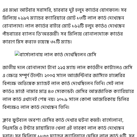
এর মধ্যে আটবার সরাসরি, চারবার দুই হলুদ কার্ডের যোগফলে। সব
মিলিয়ে ১২৯৭ ম্যাচের ক্যারিয়ারে মোট ১৩টি লাল কার্ড দেখেছেন
রোনালদো। লাল কার্ডের বাইরে মোট ১৬২টি হলুদ কার্ডও দেখেছেন
পাঁচবারের ব্যালন ডি’অরজয়ী। সব মিলিয়ে রোনালদোকে কার্ডের
কারণে মিস করতে হয়েছে ৩১টি ম্যাচ।
জাতীয় দলে রোনালদো টানা ২২৫ ম্যাচ লাল কার্ডহীন কাটালেও মেসি
এ ক্ষেত্রে সম্পূর্ণ উল্টো। ২০০৫ সালে আর্জেন্টিনার জার্সিতে হাঙ্গেরির
বিপক্ষে অভিষেক ম্যাচেই লাল কার্ড দেখেছিলেন তিনি। সেই লাল
কার্ডও মাঠে নামার মাত্র ৪৩ সেকেন্ডেই। মেসির আন্তর্জাতিক ক্যারিয়ারে
লাল কার্ড এখানেই শেষ নয়। ২০১৯ সালে কোপা আমেরিকায় চিলির
বিপক্ষেও লাল কার্ড দেখেছেন তিনি।
ক্লাব ফুটবলে অবশ্য মেসির কার্ড দেখার ঘটনা কমই। বার্সেলোনা,
পিএসজি ও ইন্টার মায়ামিতে খেলা এই তারকা লাল কার্ড দেখেছেন
দুবার। সব মিলিয়ে ১১৩৩ ম্যাচের ক্যারিয়ারে মেসির লাল কার্ড ৪টি, সব