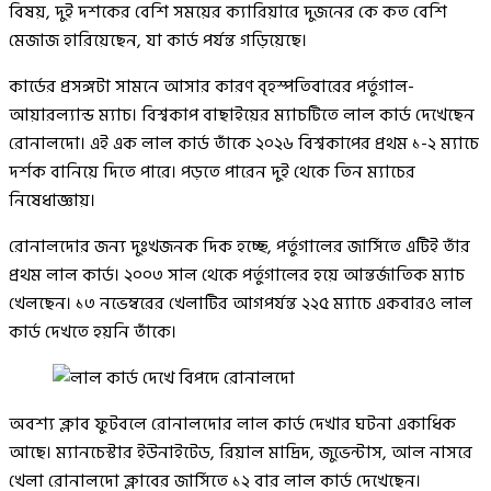
বিষয়, দুই দশকের বেশি সময়ের ক্যারিয়ারে দুজনের কে কত বেশি
মেজাজ হারিয়েছেন, যা কার্ড পর্যন্ত গড়িয়েছে।
কার্ডের প্রসঙ্গটা সামনে আসার কারণ বৃহস্পতিবারের পর্তুগাল-
আয়ারল্যান্ড ম্যাচ। বিশ্বকাপ বাছাইয়ের ম্যাচটিতে লাল কার্ড দেখেছেন
রোনালদো। এই এক লাল কার্ড তাঁকে ২০২৬ বিশ্বকাপের প্রথম ১-২ ম্যাচে
দর্শক বানিয়ে দিতে পারে। পড়তে পারেন দুই থেকে তিন ম্যাচের
নিষেধাজ্ঞায়।
রোনালদোর জন্য দুঃখজনক দিক হচ্ছে, পর্তুগালের জার্সিতে এটিই তাঁর
প্রথম লাল কার্ড। ২০০৩ সাল থেকে পর্তুগালের হয়ে আন্তর্জাতিক ম্যাচ
খেলছেন। ১৩ নভেম্বরের খেলাটির আগপর্যন্ত ২২৫ ম্যাচে একবারও লাল
কার্ড দেখতে হয়নি তাঁকে।
অবশ্য ক্লাব ফুটবলে রোনালদোর লাল কার্ড দেখার ঘটনা একাধিক
আছে। ম্যানচেস্টার ইউনাইটেড, রিয়াল মাদ্রিদ, জুভেন্টাস, আল নাসরে
খেলা রোনালদো ক্লাবের জার্সিতে ১২ বার লাল কার্ড দেখেছেন।