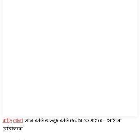
বাড়ি
খেলা
লাল কার্ড ও হলুদ কার্ড দেখায় কে এগিয়ে—মেসি না
রোনালদো