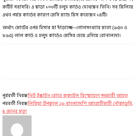
কটিই সরাসরি। এ ছাড়া ১০৩টি হলুদ কার্ডও দেখেছেন তিনি। সব মিলিয়ে
এখন পর্যন্ত কার্ডের কারণে মেসি ম্যাচ মিস করেছেন ১৪টি।
অর্থাৎ মোটের ওপর হিসাব যা দাঁড়াচ্ছে—গোলসংখ্যার মতো (৯৫৩ ও
৮৯৫) লাল কার্ড ও হলুদ কার্ডেও মেসির চেয়ে এগিয়ে রোনালদো।
পূর্ববর্তী নিবন্ধ
নিউ ইস্কাটন রোডে ককটেল বিস্ফোরণে পথচারী আহত
পরবর্তী নিবন্ধ
লিবিয়া উপকূলে ২৬ বাংলাদেশি আরোহীবাহী নৌকাডুবি,
৪ জনের মৃত্যু