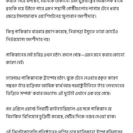
করতে গিয়ে বলছেন, ইরানকে ঠেকানো এবং যুক্তরাষ্ট্রের আঞ্চলিক স্বার্থে
হুমকি হয়ে উঠতে পারে এমন সন্ত্রাসী গোষ্ঠীগুলোর লাগাম টেনে ধরার
ক্ষেত্রে ইসলামাবাদ ওয়াশিংটনের ‘মূল্যবান অংশীদার’।
কিন্তু পাকিস্তান বারবার প্রমাণ করেছে, নিরাপত্তা ইস্যুতে তারা মোটেও
নির্ভরযোগ্য অংশীদার নয়।
পাকিস্তানের সেই চরিত্র এখন হঠাৎ বদলে গেছে—এমন মনে করার কোনো
কারণ নেই।
তারপরও পাকিস্তানকে ট্রাম্পের হঠাৎ বুকে টেনে নেওয়ার প্রকৃত কারণ
সম্ভবত তাঁর ব্যক্তিগত আর্থিক স্বার্থ আর পররাষ্ট্রনীতিতে তাঁর ‘লেনদেনের
ভিত্তিতে সম্পর্ক’ করার অভ্যাস। এই দুটোই এখানে এক হয়ে গেছে।
গত এপ্রিলে ওয়ার্ল্ড লিবার্টি ফাইন্যান্সিয়াল-এর সঙ্গে পাকিস্তান যে
বিতর্কিত বিনিয়োগ চুক্তিটি করেছে, সেটির দিকে নজর দেওয়া যাক।
এই ক্রিপ্টোকারেন্সি প্রতিষ্ঠানের বেশির ভাগ মালিকানা ট্রাম্প পরিবারের