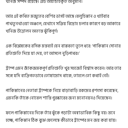
খনিজ সম্পদ রয়েছে। এটি অযাচাইকৃত অনুমান।
আর এই কথিত মজুতের বেশির ভাগই আছে বেলুচিস্তান ও খাইবার
পাখতুনখাওয়া অঞ্চলে, যেখানে সক্রিয় বিদ্রোহ চলার কারণে বড় আকারে
খনিজ উত্তোলন অত্যন্ত ঝুঁকিপূর্ণ।
এক বিশ্লেষকের রসিক মন্তব্যই যেন বাস্তবতা তুলে ধরে: ‘পাকিস্তান সোনার
প্রতিশ্রুতি দিয়ে যা দেয়, তা আসলে নুড়িপাথর।’
ট্রাম্প এমন জাঁকজমকপূর্ণ প্রতিশ্রুতি খুব সহজেই বিশ্বাস করেন। আর তার
সঙ্গে যদি ব্যক্তিগতভাবে তোষামোদ থাকে, তাহলে তো কথাই নেই।
পাকিস্তানের নেতারা ট্রাম্পকে নিয়ে বাড়াবাড়ি রকমের প্রশংসা করেছেন,
এমনকি তাঁকে নোবেল শান্তি পুরস্কারের জন্য মনোনয়নও দিয়েছেন।
ফলে পাকিস্তানের দিকে তাঁর ঝুঁকে পড়াটা অস্বাভাবিক কিছু নয়। মনে
হচ্ছে, পাকিস্তান ঠিক বুঝে ফেলেছে কীভাবে ট্রাম্পের মন জয় করা যায়।