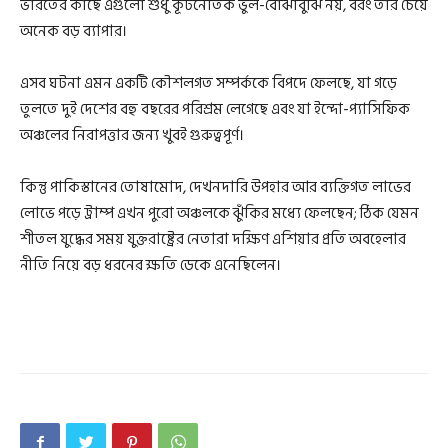
ভারতের কাছে এগুলো শুধু কূটনৈতিক ভুল-বোঝাবুঝি নয়, বরং তার চেয়ে
অনেক বড় ব্যাপার।
এসব ঘটনা এমন একটি কৌশলগত সম্পর্ককে বিপদে ফেলছে, যা গড়ে
তুলতে দুই দেশের বহু বছরের পরিশ্রম লেগেছে এবং যা ইন্দো-প্যাসিফিক
অঞ্চলের নিরাপত্তার জন্য খুবই গুরুত্বপূর্ণ।
কিন্তু পাকিস্তানের তোষামোদ, দেখনদারি উপহার আর ব্যক্তিগত লাভের
লোভে পড়ে ট্রাম্প এখন পুরো অঞ্চলকে ঝুঁকির মধ্যে ফেলছেন; ঠিক যেমন
শীতল যুদ্ধের সময় যুক্তরাষ্ট্রের নেতারা দক্ষিণ এশিয়ার প্রতি অবহেলার
নীতি নিয়ে বড় ধরনের ক্ষতি ডেকে এনেছিলেন।