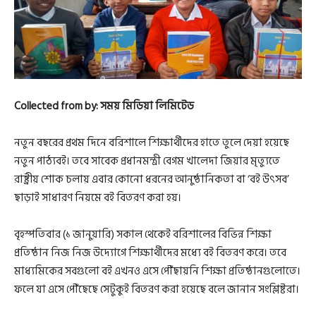
Collected from by: সময় মিডিয়া লিমিটেড
নতুন বছরের প্রথম দিনে বরিশালে শিক্ষার্থীদের হাতে তুলে দেয়া হয়েছে
নতুন পাঠ্যবই। তবে সাবেক প্রধানমন্ত্রী বেগম খালেদা জিয়ার মৃত্যুতে
রাষ্ট্রীয় শোক চলায় এবার কোনো ধরনের আনুষ্ঠানিকতা বা ‘বই উৎসব’
ছাড়াই সাধারণ নিয়মে বই বিতরণ করা হয়।
বৃহস্পতিবার (১ জানুয়ারি) সকাল থেকেই বরিশালের বিভিন্ন শিক্ষা
প্রতিষ্ঠান নিজ নিজ উদ্যোগে শিক্ষার্থীদের মধ্যে বই বিতরণ করে। তবে
মাধ্যমিকের সবগুলো বই এখনও এসে পৌঁছায়নি শিক্ষা প্রতিষ্ঠানগুলোতে।
ফলে যা এসে পৌঁছেছে সেটুকুই বিতরণ করা হয়েছে বলে জানান সংশ্লিষ্টরা।