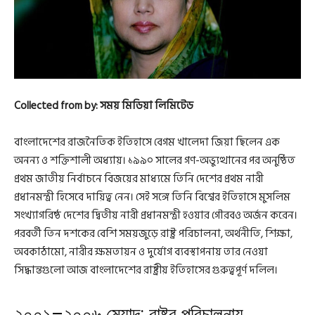
Collected from by: সময় মিডিয়া লিমিটেড
বাংলাদেশের রাজনৈতিক ইতিহাসে বেগম খালেদা জিয়া ছিলেন এক
অনন্য ও শক্তিশালী অধ্যায়। ১৯৯০ সালের গণ-অভ্যুত্থানের পর অনুষ্ঠিত
প্রথম জাতীয় নির্বাচনে বিজয়ের মাধ্যমে তিনি দেশের প্রথম নারী
প্রধানমন্ত্রী হিসেবে দায়িত্ব নেন। সেই সঙ্গে তিনি বিশ্বের ইতিহাসে মুসলিম
সংখ্যাগরিষ্ঠ দেশের দ্বিতীয় নারী প্রধানমন্ত্রী হওয়ার গৌরবও অর্জন করেন।
পরবর্তী তিন দশকের বেশি সময়জুড়ে রাষ্ট্র পরিচালনা, অর্থনীতি, শিক্ষা,
অবকাঠামো, নারীর ক্ষমতায়ন ও দুর্যোগ ব্যবস্থাপনায় তার নেওয়া
সিদ্ধান্তগুলো আজ বাংলাদেশের রাষ্ট্রীয় ইতিহাসের গুরুত্বপূর্ণ দলিল।
২০০১–২০০৬ মেয়াদ: রাষ্ট্র পরিচালনায়