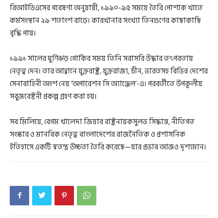
বিআইডিএসের গবেষণা অনুযায়ী, ১৯৯০-৯৫ সময়ে তৈরি পোশাক খাতে
কর্মসংস্থান ২৯ শতাংশ বাড়ে। কারখানার সংখ্যা তিনগুণের কাছাকাছি
বৃদ্ধি পায়।
১৯৯১ সালের ঘূর্ণিঝড় গোর্কির সময় তিনি সরাসরি উদ্ধার তৎপরতায়
নেতৃত্ব দেন। তার আহ্বানে যুক্তরাষ্ট্র, যুক্তরাজ্য, চীন, ভারতসহ বিভিন্ন দেশের
সেনাবাহিনী অংশ নেয় ‘অপারেশন সি অ্যাঞ্জেল’-এ। পরবর্তীতে উপকূলীয়
সবুজবেষ্টনী প্রকল্প গ্রহণ করা হয়।
সব মিলিয়ে, বেগম খালেদা জিয়ার রাষ্ট্রনায়কসুলভ সিদ্ধান্ত, নীতিগত
সংস্কার ও মানবিক নেতৃত্ব বাংলাদেশের রাজনৈতিক ও প্রশাসনিক
ইতিহাসে একটি স্বতন্ত্র উচ্চতা তৈরি করেছে—যার প্রভাব আজও দৃশ্যমান।