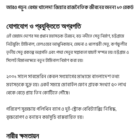
আরও পড়ুন:
বেগম খালেদা জিয়ার রাজনৈতিক জীবনের অনন্য ১০ রেকর্ড
যোগাযোগ ও প্রযুক্তিতে অগ্রগতি
এই মেয়াদে দেশের সব প্রধান মহাসড়ক উন্নয়ন, বড় নদীতে সেতু নির্মাণ, চট্টগ্রামে
নিউমুরিং টার্মিনাল, রেলওয়ের আধুনিকায়ন, মেঘনা ও ধলেশ্বরী সেতু, কর্ণফুলীর
তৃতীয় সেতু প্রকল্পে অগ্রগতি এবং পদ্মা সেতুর সম্ভাব্যতা যাচাই সম্পন্ন হয়। চট্টগ্রাম ও
সিলেট বিমানবন্দরে নতুন টার্মিনাল নির্মাণ করা হয়।
২০০১ সালে সাবমেরিন কেবল সংযোগের মাধ্যমে বাংলাদেশ তথ্য
মহাসড়কে যুক্ত হয়। একই সময়ে মোবাইল ফোন গ্রাহক সংখ্যা ৫০ লাখ
থেকে বেড়ে প্রায় তিন কোটিতে পৌঁছে।
পরিবেশ সুরক্ষায় পলিথিন ব্যাগ ও দুই-স্ট্রোক বেবিট্যাক্সি নিষিদ্ধ,
বৃক্ষরোপণ ও বনায়ন কর্মসূচি বাস্তবায়িত হয়।
নারীর ক্ষমতায়ন