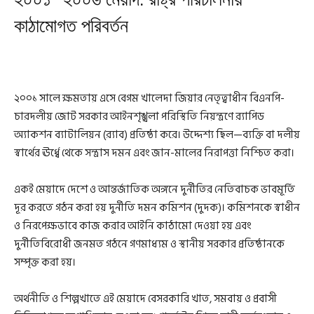
কাঠামোগত পরিবর্তন
২০০১ সালে ক্ষমতায় এসে বেগম খালেদা জিয়ার নেতৃত্বাধীন বিএনপি-
চারদলীয় জোট সরকার আইনশৃঙ্খলা পরিস্থিতি নিয়ন্ত্রণে র‍্যাপিড
অ্যাকশন ব্যাটালিয়ন (র‍্যাব) প্রতিষ্ঠা করে। উদ্দেশ্য ছিল—ব্যক্তি বা দলীয়
স্বার্থের ঊর্ধ্বে থেকে সন্ত্রাস দমন এবং জান-মালের নিরাপত্তা নিশ্চিত করা।
একই মেয়াদে দেশে ও আন্তর্জাতিক অঙ্গনে দুর্নীতির নেতিবাচক ভাবমূর্তি
দূর করতে গঠন করা হয় দুর্নীতি দমন কমিশন (দুদক)। কমিশনকে স্বাধীন
ও নিরপেক্ষভাবে কাজ করার আইনি কাঠামো দেওয়া হয় এবং
দুর্নীতিবিরোধী জনমত গঠনে গণমাধ্যম ও স্থানীয় সরকার প্রতিষ্ঠানকে
সম্পৃক্ত করা হয়।
অর্থনীতি ও শিল্পখাতে এই মেয়াদে বেসরকারি খাত, সমবায় ও প্রবাসী