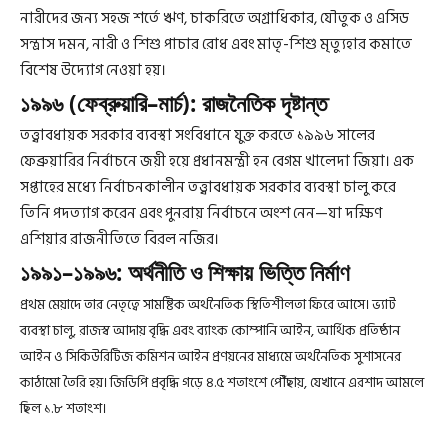
নারীদের জন্য সহজ শর্তে ঋণ, চাকরিতে অগ্রাধিকার, যৌতুক ও এসিড
সন্ত্রাস দমন, নারী ও শিশু পাচার রোধ এবং মাতৃ-শিশু মৃত্যুহার কমাতে
বিশেষ উদ্যোগ নেওয়া হয়।
১৯৯৬ (ফেব্রুয়ারি–মার্চ): রাজনৈতিক দৃষ্টান্ত
তত্ত্বাবধায়ক সরকার ব্যবস্থা সংবিধানে যুক্ত করতে ১৯৯৬ সালের
ফেব্রুয়ারির নির্বাচনে জয়ী হয়ে প্রধানমন্ত্রী হন বেগম খালেদা জিয়া। এক
সপ্তাহের মধ্যে নির্বাচনকালীন তত্ত্বাবধায়ক সরকার ব্যবস্থা চালু করে
তিনি পদত্যাগ করেন এবং পুনরায় নির্বাচনে অংশ নেন—যা দক্ষিণ
এশিয়ার রাজনীতিতে বিরল নজির।
১৯৯১–১৯৯৬: অর্থনীতি ও শিক্ষায় ভিত্তি নির্মাণ
প্রথম মেয়াদে তার নেতৃত্বে সামষ্টিক অর্থনৈতিক স্থিতিশীলতা ফিরে আসে। ভ্যাট
ব্যবস্থা চালু, রাজস্ব আদায় বৃদ্ধি এবং ব্যাংক কোম্পানি আইন, আর্থিক প্রতিষ্ঠান
আইন ও সিকিউরিটিজ কমিশন আইন প্রণয়নের মাধ্যমে অর্থনৈতিক সুশাসনের
কাঠামো তৈরি হয়। জিডিপি প্রবৃদ্ধি গড়ে ৪.৫ শতাংশে পৌঁছায়, যেখানে এরশাদ আমলে
ছিল ১.৮ শতাংশ।