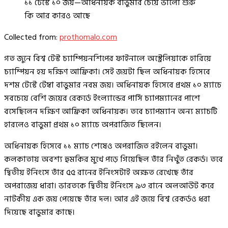
১১ টেস্টে ১০ জয়—অধিনায়ক বাভুমার চেয়ে ভালো শুরু
কি আর কারও আছে
Collected from:
prothomalo.com
গত জুনে বিশ্ব টেস্ট চ্যাম্পিয়নশিপের ফাইনালে অস্ট্রেলিয়াকে হারিয়ে
চ্যাম্পিয়ন হয় দক্ষিণ আফ্রিকা। সেই জয়টা ছিল অধিনায়ক হিসেবে
দশম টেস্টে টেম্বা বাভুমার নবম জয়। অধিনায়ক হিসেবে প্রথম ১০ ম্যাচে
সবচেয়ে বেশি জয়ের রেকর্ডে ইংল্যান্ডের পার্সি চ্যাপম্যানের পাশে
বসেছিলেন দক্ষিণ আফ্রিকা অধিনায়ক। তবে চ্যাপম্যান অন্য ম্যাচটি
হারলেও বাভুমা প্রথম ১০ ম্যাচে অপরাজিত ছিলেন।
অধিনায়ক হিসেবে ১১ ম্যাচ শেষেও অপরাজিত রইলেন বাভুমা।
কলকাতায় অবশ্য হুমকির মুখে পড়ে গিয়েছিল তাঁর নিখুঁত রেকর্ড। তবে
দ্বিতীয় ইনিংসে তাঁর ৫৫ রানের ইনিংসটাই অক্ষত রেখেছে তাঁর
অপরাজেয় ধারা। ভারতকে দ্বিতীয় ইনিংসে ৯৩ রানে অলআউট করে
নাটকীয় এক জয় পেয়েছে তাঁর দল। আর এই জয়ে বিশ্ব রেকর্ডও ধরা
দিয়েছে বাভুমার কাছে।