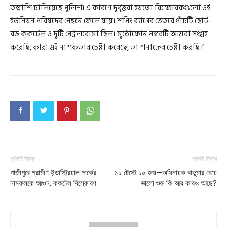
তল্লাশি চালিয়েছে পুলিশ। এ কারণে দুর্বৃত্তরা হয়তো বিস্ফোরকগুলো ওই
ইউনিয়ন পরিষদের পেছনে ফেলে যায়। শপিং ব্যাগের ভেতরে পাঁচটি ছোট-
বড় ককটেল ও দুটি পেট্রলবোমা ছিল। মুঠোফোন নম্বরটি আমরা সংগ্রহ
করেছি, কারা এই নাশকতার চেষ্টা করেছে, তা শনাক্তের চেষ্টা করছি।’
পূর্ববর্তী নিবন্ধ
পরবর্তী নিবন্ধ
গাজীপুরে গ্রামীণ ইন্ডাস্ট্রিয়াল পার্কের
১১ টেস্টে ১০ জয়—অধিনায়ক বাভুমার চেয়ে
নামফলকে আগুন, ককটেল বিস্ফোরণ
ভালো শুরু কি আর কারও আছে?