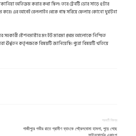
াতকানিয়া অতিক্রম করার কথা ছিল। তবে ট্রেনটি ভোর সাড়ে ৫টার
রম করে। এর আগেই রেললাইন থেকে গাছ সরিয়ে ফেলায় কোনো দুর্ঘটনা
 সহকারী স্টেশনমাস্টার মং ইউ মারমা প্রথম আলোকে নিশ্চিত
 ঊর্ধ্বতন কর্তৃপক্ষকে বিষয়টি জানিয়েছি। পুরো বিষয়টি খতিয়ে
পরবর্তী নিবন্ধ
গাজীপুরে গভীর রাতে গ্রামীণ ব্যাংকে পেট্রলবোমা হামলা, পুড়ে গেছে
সাইনবোর্ডের একাংশ