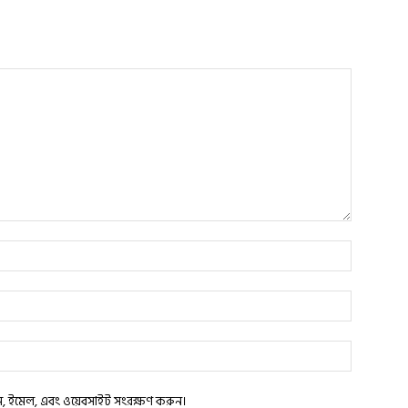
াম, ইমেল, এবং ওয়েবসাইট সংরক্ষণ করুন।