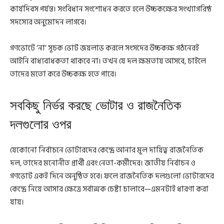
কার্যদিবস পর্যন্ত। সংবিধান সংশোধন করতে হলে উচ্চকক্ষের সংখ্যাগরিষ্ঠ
সদস্যের অনুমোদন লাগবে।
গণভোটে ‘না’ সূচক ভোট জয়লাভ করলে সংসদের উচ্চকক্ষ গঠনেরই
আইনি বাধ্যবাধকতা থাকবে না। তখন যে দল ক্ষমতায় আসবে, চাইলে
তাদের মতো করে উচ্চকক্ষ হতে পারে।
সবকিছু নির্ভর করছে ভোটার ও রাজনৈতিক
দলগুলোর ওপর
যেকোনো নির্বাচনে ভোটারদের কেন্দ্রে আনার মূল দায়িত্ব রাজনৈতিক
দল, তাদের মনোনীত প্রার্থী এবং নেতা-কর্মীদের। জাতীয় নির্বাচন ও
গণভোট একই দিনে অনুষ্ঠিত হবে। ফলে রাজনৈতিক দলগুলো ভোটারদের
কেন্দ্রে নিয়ে আসার ক্ষেত্রে সর্বাত্মক চেষ্টা চালাবে—এমনটাই ধারণা করা
যায়।