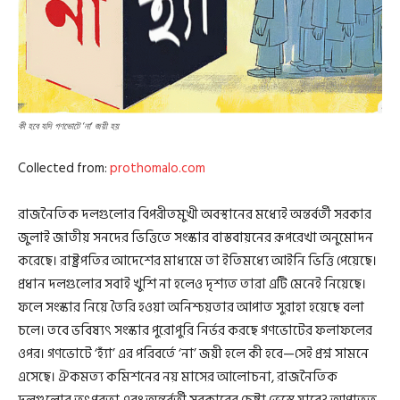
কী হবে যদি গণভোটে ‘না’ জয়ী হয়
Collected from:
prothomalo.com
রাজনৈতিক দলগুলোর বিপরীতমুখী অবস্থানের মধ্যেই অন্তর্বর্তী সরকার
জুলাই জাতীয় সনদের ভিত্তিতে সংস্কার বাস্তবায়নের রূপরেখা অনুমোদন
করেছে। রাষ্ট্রপতির আদেশের মাধ্যমে তা ইতিমধ্যে আইনি ভিত্তি পেয়েছে।
প্রধান দলগুলোর সবাই খুশি না হলেও দৃশ্যত তারা এটি মেনেই নিয়েছে।
ফলে সংস্কার নিয়ে তৈরি হওয়া অনিশ্চয়তার আপাত সুরাহা হয়েছে বলা
চলে। তবে ভবিষ্যৎ সংস্কার পুরোপুরি নির্ভর করছে গণভোটের ফলাফলের
ওপর। গণভোটে ‘হ্যাঁ’ এর পরিবর্তে ‘না’ জয়ী হলে কী হবে—সেই প্রশ্ন সামনে
এসেছে। ঐকমত্য কমিশনের নয় মাসের আলোচনা, রাজনৈতিক