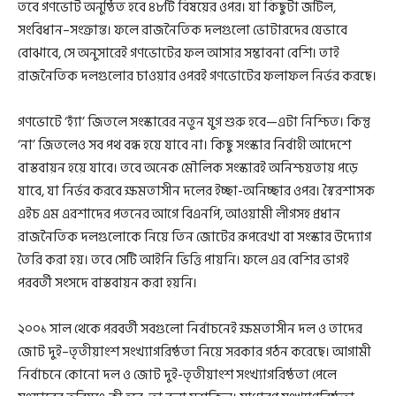
তবে গণভোট অনুষ্ঠিত হবে ৪৮টি বিষয়ের ওপর। যা কিছুটা জটিল,
সংবিধান–সংক্রান্ত। ফলে রাজনৈতিক দলগুলো ভোটারদের যেভাবে
বোঝাবে, সে অনুসারেই গণভোটের ফল আসার সম্ভাবনা বেশি। তাই
রাজনৈতিক দলগুলোর চাওয়ার ওপরই গণভোটের ফলাফল নির্ভর করছে।
গণভোটে ‘হ্যাঁ’ জিতলে সংস্কারের নতুন যুগ শুরু হবে—এটা নিশ্চিত। কিন্তু
‘না’ জিতলেও সব পথ বন্ধ হয়ে যাবে না। কিছু সংস্কার নির্বাহী আদেশে
বাস্তবায়ন হয়ে যাবে। তবে অনেক মৌলিক সংস্কারই অনিশ্চয়তায় পড়ে
যাবে, যা নির্ভর করবে ক্ষমতাসীন দলের ইচ্ছা-অনিচ্ছার ওপর। স্বৈরশাসক
এইচ এম এরশাদের পতনের আগে বিএনপি, আওয়ামী লীগসহ প্রধান
রাজনৈতিক দলগুলোকে নিয়ে তিন জোটের রূপরেখা বা সংস্কার উদ্যোগ
তৈরি করা হয়। তবে সেটি আইনি ভিত্তি পায়নি। ফলে এর বেশির ভাগই
পরবর্তী সংসদে বাস্তবায়ন করা হয়নি।
২০০১ সাল থেকে পরবর্তী সবগুলো নির্বাচনেই ক্ষমতাসীন দল ও তাদের
জোট দুই–তৃতীয়াংশ সংখ্যাগরিষ্ঠতা নিয়ে সরকার গঠন করেছে। আগামী
নির্বাচনে কোনো দল ও জোট দুই-তৃতীয়াংশ সংখ্যাগরিষ্ঠতা পেলে