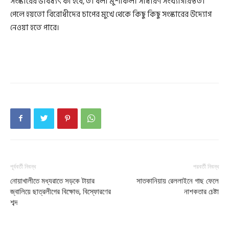
সংস্কারের ভবিষ্যৎ কী হবে, তা বলা মুশকিল। সাধারণ সংখ্যাগরিষ্ঠতা
পেলে হয়তো বিরোধীদের চাপের মুখে থেকে কিছু কিছু সংস্কারের উদ্যোগ
নেওয়া হতে পারে।
পূর্ববর্তী নিবন্ধ
পরবর্তী নিবন্ধ
নোয়াখালীতে মধ্যরাতে সড়কে টায়ার
সাতকানিয়ায় রেললাইনে গাছ ফেলে
জ্বালিয়ে ছাত্রলীগের বিক্ষোভ, বিস্ফোরণের
নাশকতার চেষ্টা
শব্দ