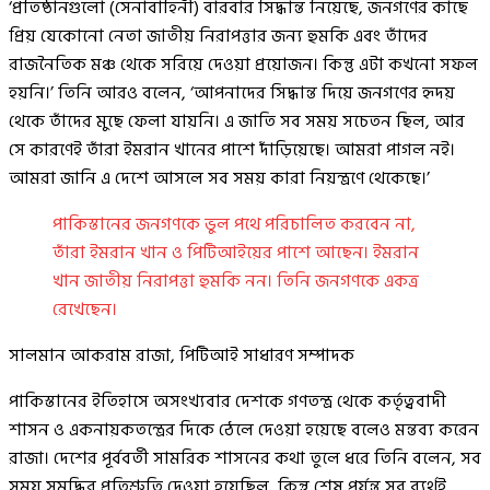
‘প্রতিষ্ঠানগুলো (সেনাবাহিনী) বারবার সিদ্ধান্ত নিয়েছে, জনগণের কাছে
প্রিয় যেকোনো নেতা জাতীয় নিরাপত্তার জন্য হুমকি এবং তাঁদের
রাজনৈতিক মঞ্চ থেকে সরিয়ে দেওয়া প্রয়োজন। কিন্তু এটা কখনো সফল
হয়নি।’ তিনি আরও বলেন, ‘আপনাদের সিদ্ধান্ত দিয়ে জনগণের হৃদয়
থেকে তাঁদের মুছে ফেলা যায়নি। এ জাতি সব সময় সচেতন ছিল, আর
সে কারণেই তাঁরা ইমরান খানের পাশে দাঁড়িয়েছে। আমরা পাগল নই।
আমরা জানি এ দেশে আসলে সব সময় কারা নিয়ন্ত্রণে থেকেছে।’
পাকিস্তানের জনগণকে ভুল পথে পরিচালিত করবেন না,
তাঁরা ইমরান খান ও পিটিআইয়ের পাশে আছেন। ইমরান
খান জাতীয় নিরাপত্তা হুমকি নন। তিনি জনগণকে একত্র
রেখেছেন।
সালমান আকরাম রাজা, পিটিআই সাধারণ সম্পাদক
পাকিস্তানের ইতিহাসে অসংখ্যবার দেশকে গণতন্ত্র থেকে কর্তৃত্ববাদী
শাসন ও একনায়কতন্ত্রের দিকে ঠেলে দেওয়া হয়েছে বলেও মন্তব্য করেন
রাজা। দেশের পূর্ববর্তী সামরিক শাসনের কথা তুলে ধরে তিনি বলেন, সব
সময় সমৃদ্ধির প্রতিশ্রুতি দেওয়া হয়েছিল, কিন্তু শেষ পর্যন্ত সব ব্যর্থই