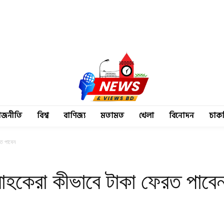
াজনীতি
বিশ্ব
বাণিজ্য
মতামত
খেলা
বিনোদন
চাক
রত পাবেন
রাহকেরা কীভাবে টাকা ফেরত পাবে