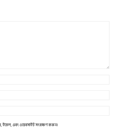
াম, ইমেল, এবং ওয়েবসাইট সংরক্ষণ করুন।