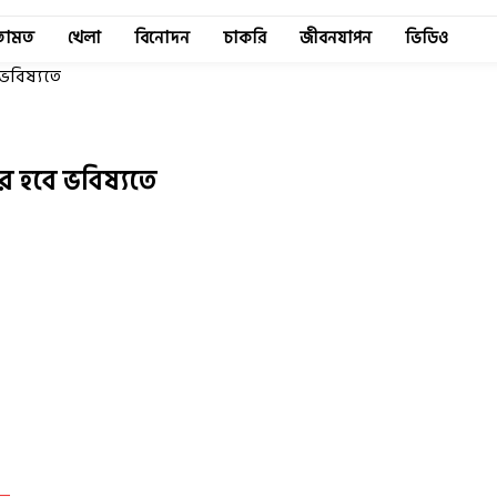
তামত
খেলা
বিনোদন
চাকরি
জীবনযাপন
ভিডিও
 ভবিষ্যতে
কর হবে ভবিষ্যতে