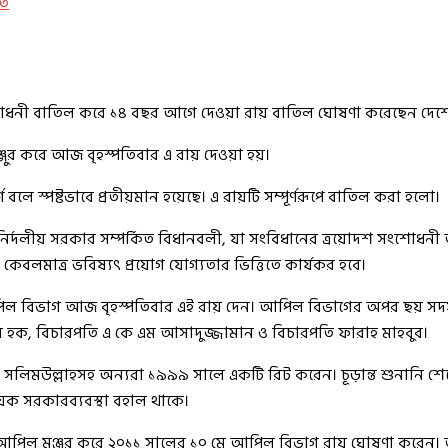
 সংশোধনী বাতিল করে ১৪ বছর আগে দেওয়া রায় বাতিল ঘোষণা করেছেন দেশ
ঞ্জুর করে আজ বৃহস্পতিবার এ রায় দেওয়া হয়।
লে স্পষ্টভাবে প্রতীয়মান হয়েছে। এ রায়টি সম্পূর্ণরূপে বাতিল করা হলো।
 নির্দলীয় সরকার সম্পর্কিত বিধানবলী, যা সংবিধানের ত্রয়োদশ সংশোধন
কেবলমাত্র ভবিষ্যৎ প্রয়োগ যোগ্যতার ভিত্তিতে কার্যকর হবে।
 আপিল বিভাগ আজ বৃহস্পতিবার এই রায় দেন। আপিল বিভাগের অপর ছয় স
 হক, বিচারপতি এ কে এম আসাদুজ্জামান ও বিচারপতি ফারাহ মাহবুব।
 সলিমউল্লাহসহ অন্যরা ১৯৯৯ সালে একটি রিট করেন। চূড়ান্ত শুনানি শেষ
ায়ক সরকারব্যবস্থা বহাল থাকে।
পিল মঞ্জুর করে ২০১১ সালের ১০ মে আপিল বিভাগ রায় ঘোষণা করেন। তৎ