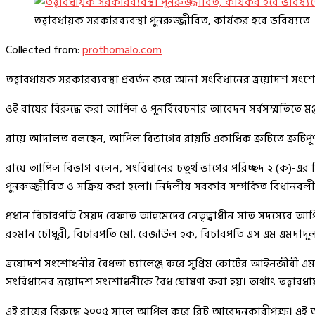
তত্ত্বাবধায়ক সরকারব্যবস্থা পুনরুজ্জীবিত, কার্যকর হবে ভবিষ্যতে
Collected from:
prothomalo.com
তত্ত্বাবধায়ক সরকারব্যবস্থা প্রবর্তন করে আনা সংবিধানের ত্রয়োদশ
ওই রায়ের বিরুদ্ধে করা আপিল ও পুনর্বিবেচনার আবেদন সর্বসম্মতিতে ম
রায়ে আদালত বলছেন, আপিল বিভাগের রায়টি একাধিক ত্রুটিতে ত্রুটিপূর্ণ ব
রায়ে আপিল বিভাগ বলেন, সংবিধানের চতুর্থ ভাগের পরিচ্ছদ ২ (ক)-এর
পুনরুজ্জীবিত ও সক্রিয় করা হলো। নির্দলীয় সরকার সম্পর্কিত বিধানবলী 
প্রধান বিচারপতি সৈয়দ রেফাত আহমেদের নেতৃত্বাধীন সাত সদস্যের
রহমান চৌধুরী, বিচারপতি মো. রেজাউল হক, বিচারপতি এস এম এমদাদুল
ত্রয়োদশ সংশোধনীর বৈধতা চ্যালেঞ্জ করে সুপ্রিম কোর্টের আইনজীবী এম
সংবিধানের ত্রয়োদশ সংশোধনীকে বৈধ ঘোষণা করা হয়। অর্থাৎ তত্ত্বাবধ
এই রায়ের বিরুদ্ধে ২০০৫ সালে আপিল করে রিট আবেদনকারীপক্ষ। এই আ