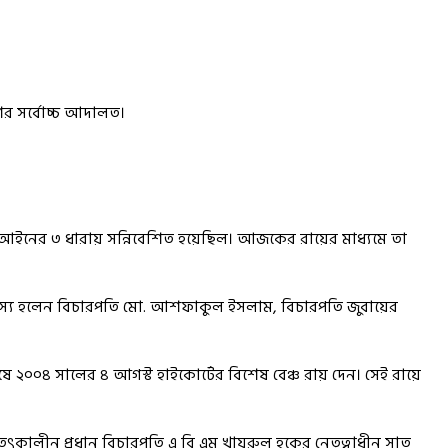
ের সর্বোচ্চ আদালত।
ী আইনের ৩ ধারায় সন্নিবেশিত হয়েছিল। আজকের রায়ের মাধ্যমে তা
দস্য হলেন বিচারপতি মো. আশফাকুল ইসলাম, বিচারপতি জুবায়ের
ে ২০০৪ সালের ৪ আগস্ট হাইকোর্টের বিশেষ বেঞ্চ রায় দেন। সেই রায়ে
কালীন প্রধান বিচারপতি এ বি এম খায়রুল হকের নেতৃত্বাধীন সাত