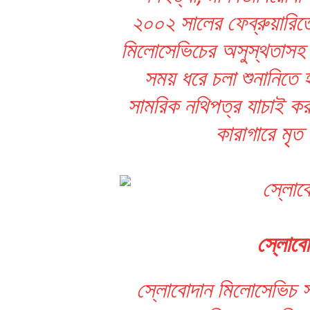
২০০২ সালের ফেব্রুয়ারিত
মিলোসেভিচের অসুস্থতাসহ ন
সময় ধরে চলা শুনানিতে হ
সামরিক নথিপত্র যাচাই করা
কারাগারে মৃত 
স্লোবো
স্লোবোদান মিলোসেভিচ স