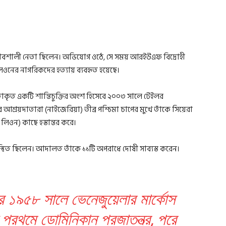
 প্রভাবশালী নেতা ছিলেন। অভিযোগ ওঠে, সে সময় আরইউএফ বিদ্রোহী
া লিওনের নাগরিকদের হত্যায় ব্যবহৃত হয়েছে।
্থতাকৃত একটি শান্তিচুক্তির অংশ হিসেবে ২০০৩ সালে টেইলর
র আশ্রয়দাতারা (নাইজেরিয়া) তীব্র পশ্চিমা চাপের মুখে তাঁকে সিয়েরা
িওন) কাছে হস্তান্তর করে।
থিত ছিলেন। আদালত তাঁকে ১১টি অপরাধে দোষী সাব্যস্ত করেন।
রে ১৯৫৮ সালে ভেনেজুয়েলার মার্কোস
প্রথমে ডোমিনিকান প্রজাতন্ত্র, পরে