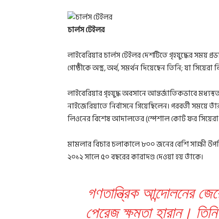
চার্লস টেইলর
লাইবেরিয়ার চার্লস টেইলর দেশটিতে গৃহযুদ্ধের সময়
গোষ্ঠীকে অস্ত্র, অর্থ, সমর্থন দিয়েছেন তিনি; যা সিয়ের
লাইবেরিয়ার গৃহযুদ্ধ অবসানে আন্তর্জাতিকভাবে মধ্যস
নাইজেরিয়াতে নির্বাসনে গিয়েছিলেন। পরবর্তী সময়ে তাঁ
লিওনের বিশেষ আদালতের (স্পেশাল কোর্ট ফর সিয়েরা ল
মামলার বিচার চলাকালে ৮০০ জনের বেশি সাক্ষী উপস্
২০১২ সালে ৫০ বছরের কারাদণ্ড দেওয়া হয় তাঁকে।
গণতান্ত্রিক আন্দোলনের জে
পেরেজ ক্ষমতা হারান। তিনি 