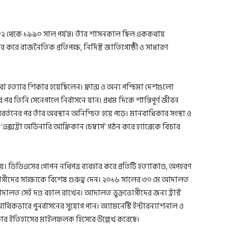
১৯৮২ থেকে ১৯৯০ সাল পর্যন্ত। তাঁর শাসনকাল ছিল এককথায়
রে রাজনৈতিক প্রতিপক্ষ, নির্দিষ্ট জাতিগোষ্ঠী ও সাধারণ
 বা হত্যার শিকার হয়েছিলেন। ফ্রান্স ও অন্য পশ্চিমা দেশগুলো
পর তিনি সেনেগালে নির্বাসনে যান। প্রথম দিকে শান্তিপূর্ণ জীবন
্তনের পর তাঁর অবস্থান অনিশ্চিত হয়ে পড়ে। মানবাধিকার সংস্থা ও
সট্রা অর্ডিনারি আফ্রিকান চেম্বার্স’ গঠন করে হ্যাব্রেকে বিচার
য়। ডিডিএসের গোপন নথিপত্র ব্যবহার করে প্রতিটি হত্যাকাণ্ড, অপহরণ
ভোগীদের সাক্ষ্যকে বিশেষ গুরুত্ব দেন। ২০১৬ সালের ৩০ মে আদালত
ালত সেই দণ্ড বহাল রাখেন। আদালত ভুক্তভোগীদের জন্য ট্রাস্ট
 আর্থিকভাবে পুনর্বাসনের সুযোগ পান। অ্যামনেস্টি ইন্টারন্যাশনাল ও
িকার ইতিহাসের মাইলফলক হিসেবে উল্লেখ করেছে।