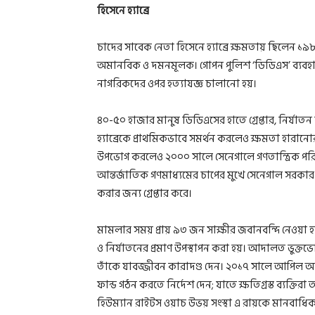
হিসেনে হ্যাব্রে
চাদের সাবেক নেতা হিসেনে হ্যাব্রে ক্ষমতায় ছিলেন 
অমানবিক ও দমনমূলক। গোপন পুলিশ ‘ডিডিএস’ ব্যবহার ক
নাগরিকদের ওপর হত্যাযজ্ঞ চালানো হয়।
৪০-৫০ হাজার মানুষ ডিডিএসের হাতে গ্রেপ্তার, নির্যাতন
হ্যাব্রেকে প্রাথমিকভাবে সমর্থন করলেও ক্ষমতা হারানোর 
উপভোগ করলেও ২০০০ সালে সেনেগালে গণতান্ত্রিক পরিবর
আন্তর্জাতিক গণমাধ্যমের চাপের মুখে সেনেগাল সরকার ‘এক্
করার জন্য গ্রেপ্তার করে।
মামলার সময় প্রায় ৯৩ জন সাক্ষীর জবানবন্দি নেওয়া হ
ও নির্যাতনের প্রমাণ উপস্থাপন করা হয়। আদালত ভুক্ত
তাঁকে যাবজ্জীবন কারাদণ্ড দেন। ২০১৭ সালে আপিল আদ
ফান্ড গঠন করতে নির্দেশ দেন; যাতে ক্ষতিগ্রস্ত ব্যক্তিরা
হিউম্যান রাইটস ওয়াচ উভয় সংস্থা এ রায়কে মানবাধ