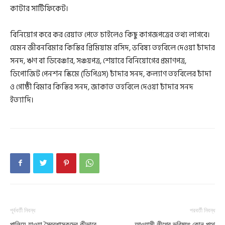
কাটার সার্টিফিকেট।
বিনিয়োগ করে কর রেয়াত পেতে চাইলেও কিছু কাগজপত্রের তথ্য লাগবে।
যেমন জীবনবিমার কিস্তির প্রিমিয়াম রসিদ, ভবিষ্য তহবিলে দেওয়া চাঁদার
সনদ, ঋণ বা ডিবেঞ্চার, সঞ্চয়পত্র, শেয়ারে বিনিয়োগের প্রমাণপত্র,
ডিপোজিট পেনশন স্কিমে (ডিপিএস) চাঁদার সনদ, কল্যাণ তহবিলের চাঁদা
ও গোষ্ঠী বিমার কিস্তির সনদ, জাকাত তহবিলে দেওয়া চাঁদার সনদ
ইত্যাদি।
পূর্ববর্তী নিবন্ধ
পরবর্তী নিবন্ধ
পালিয়ে যাওয়া স্বৈরশাসকদের কীভাবে
আওয়ামী লীগের ভবিষ্যৎ কোন পথে