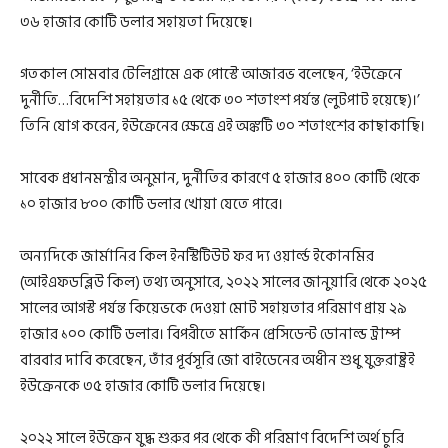
৩৬ হাজার কোটি ডলার সহায়তা দিয়েছে।
গতকাল সোমবার টেলিগ্রামে এক পোস্টে আজারভ বলেছেন, ‘ইউক্রেনে
দুর্নীতি…বিদেশি সহায়তার ১৫ থেকে ৩০ শতাংশ পর্যন্ত (লুটপাট হয়েছে)।’
তিনি যোগ করেন, ইউক্রেনের ক্ষেত্রে এই অঙ্কটি ৩০ শতাংশের কাছাকাছি।
সাবেক প্রধানমন্ত্রীর অনুমান, দুর্নীতির কারণে ৫ হাজার ৪০০ কোটি থেকে
১০ হাজার ৮০০ কোটি ডলার খোয়া যেতে পারে।
অন্যদিকে জার্মানির কিল ইনস্টিটিউট ফর দ্য ওয়ার্ল্ড ইকোনমির
(আইএফডব্লিউ কিল) তথ্য অনুসারে, ২০২২ সালের জানুয়ারি থেকে ২০২৫
সালের আগস্ট পর্যন্ত কিয়েভকে দেওয়া মোট সহায়তার পরিমাণ প্রায় ২৯
হাজার ১০০ কোটি ডলার। বিপরীতে মার্কিন প্রেসিডেন্ট ডোনাল্ড ট্রাম্প
বারবার দাবি করেছেন, তাঁর পূর্বসূরি জো বাইডেনের অধীন শুধু যুক্তরাষ্ট্রই
ইউক্রেনকে ৩৫ হাজার কোটি ডলার দিয়েছে।
২০২২ সালে ইউক্রেন যুদ্ধ শুরুর পর থেকে কী পরিমাণ বিদেশি অর্থ চুরি