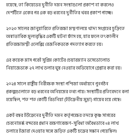
হয়েছে, তা কিয়েভের দুর্নীতি দমন সংস্থাগুলো প্রকাশ না করলেও
দেশটিতে একের পর এক বড় ধরনের দুর্নীতির খবর প্রকাশ পাচ্ছে।
২০২৩ সালের জানুয়ারিতে প্রতিরক্ষা মন্ত্রণালয়ে খাদ্য সংগ্রহের চুক্তিতে
অস্বাভাবিক মূল্যবৃদ্ধির একটি ঘটনা ফাঁস হয়, যার ফলে তৎকালীন
প্রতিরক্ষামন্ত্রী ওলেক্সি রেজনিকভকে পদত্যাগ করতে হয়।
এর কয়েক মাস পরেই সুপ্রিম কোর্টের চেয়ারম্যান ভসেভোলোড
নিয়াজেভকে ২৭ লাখ ডলার ঘুষ নেওয়ার অভিযোগে গ্রেপ্তার করা হয়।
২০২৪ সালে রাষ্ট্রীয় নিরীক্ষক সংস্থা পশ্চিমা অর্থায়নে পুনর্গঠন
প্রকল্পগুলোতে বড় ধরনের অনিয়মের তথ্য পায়। সংস্থাটির প্রতিবেদনে বলা
হয়েছিল, শত শত কোটি রিভনিয়া (ইউক্রেনীয় মুদ্রা) গায়েব হয়ে গেছে।
একই বছর ইউক্রেনের দুর্নীতি দমন কর্তৃপক্ষের তদন্তে কৃষ্ণ সাগরের
চেরনোমর্স্ক বন্দরের প্রধান রক্ষণাবেক্ষণ–সুবিধা অবৈধভাবে ১৪ লাখ
ডলারে ইজারা দেওয়ার সঙ্গে জড়িত একটি চক্রের সন্ধান পেয়েছিল।