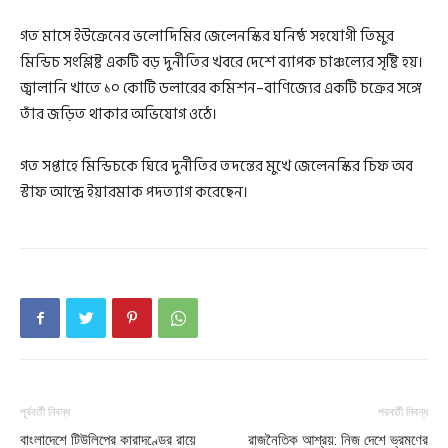
গত মাসে ইউক্রেনের ভলোদিমির জেলেনস্কির ঘনিষ্ঠ সহযোগী তিমুর
মিন্ডিচ সংশ্লিষ্ট একটি বড় দুর্নীতির খবরে দেশে ব্যাপক চাঞ্চল্যের সৃষ্টি হয়।
জ্বালানি খাতে ১০ কোটি ডলারের কমিশন–বাণিজ্যের একটি চক্রের সঙ্গে
তাঁর জড়িত থাকার অভিযোগ ওঠে।
গত সপ্তাহে মিন্ডিচকে ঘিরে দুর্নীতির তদন্তের মুখে জেলেনস্কির চিফ অব
স্টাফ আন্দ্রে ইয়ারমাক পদত্যাগ করেছেন।
পূর্ববর্তী নিবন্ধ
পরবর্তী নিবন্ধ
বাংলাদেশে টিউলিপের কারাদণ্ডের রায়ে
রাজনৈতিক আশ্রয়: নিজ দেশে ভ্রমণের