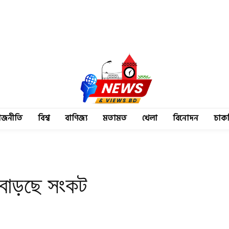
াজনীতি
বিশ্ব
বাণিজ্য
মতামত
খেলা
বিনোদন
চাক
 বাড়ছে সংকট