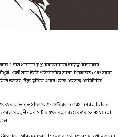
য় সাড়ে ৭ মাস ধরে ভারপ্রাপ্ত চেয়ারম্যানের দায়িত্ব পালন করে
রী। একই সঙ্গে তিনি প্রতিষ্ঠানটির সদস্য (শিক্ষাক্রম) এবং সদস্য
বর তিনি অবসর–উত্তর ছুটিতে গেছেন। ফলে একসঙ্গে এনসিটিবির
ালয়ের একজন অতিরিক্ত সচিবকে এনসিটিবির চেয়ারম্যানের অতিরিক্ত
ুমে কার্যত নেতৃত্বহীন এনসিটিবি এখন নতুন বছরের শুরুতে সময়মতো
ড়ছে।
িক ও উচ্চশিক্ষা অধিদপ্তরে (মাউশি) মহাপরিচালক নেই মাসখানেক ধরে।