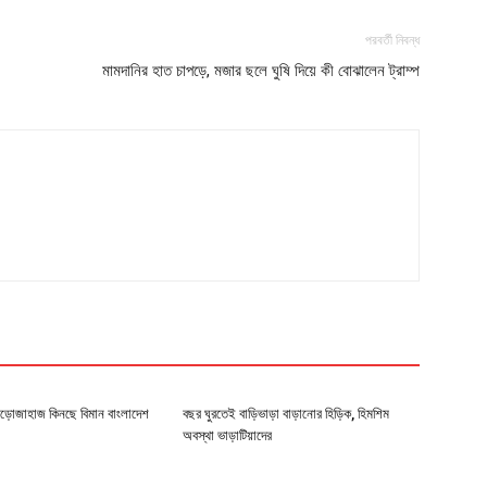
পরবর্তী নিবন্ধ
মামদানির হাত চাপড়ে, মজার ছলে ঘুষি দিয়ে কী বোঝালেন ট্রাম্প
উড়োজাহাজ কিনছে বিমান বাংলাদেশ
বছর ঘুরতেই বাড়িভাড়া বাড়ানোর হিড়িক, হিমশিম
অবস্থা ভাড়াটিয়াদের