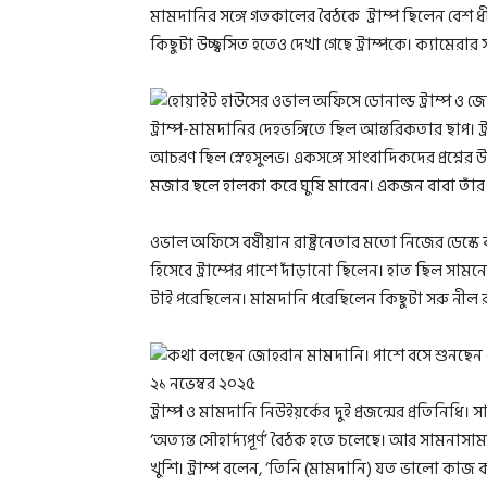
মামদানির সঙ্গে গতকালের বৈঠকে ট্রাম্প ছিলেন বেশ ধ
কিছুটা উচ্ছ্বসিত হতেও দেখা গেছে ট্রাম্পকে। ক্যামের
ট্রাম্প-মামদানির দেহভঙ্গিতে ছিল আন্তরিকতার ছাপ। 
আচরণ ছিল স্নেহসুলভ। একসঙ্গে সাংবাদিকদের প্রশ্নের 
মজার ছলে হালকা করে ঘুষি মারেন। একজন বাবা তাঁর সন
ওভাল অফিসে বর্ষীয়ান রাষ্ট্রনেতার মতো নিজের ডেস
হিসেবে ট্রাম্পের পাশে দাঁড়ানো ছিলেন। হাত ছিল সাম
টাই পরেছিলেন। মামদানি পরেছিলেন কিছুটা সরু নীল র
ট্রাম্প ও মামদানি নিউইয়র্কের দুই প্রজন্মের প্রতিনিধি।
‘অত্যন্ত সৌহার্দ্যপূর্ণ’ বৈঠক হতে চলেছে। আর সামনাসা
খুশি। ট্রাম্প বলেন, ‘তিনি (মামদানি) যত ভালো কাজ