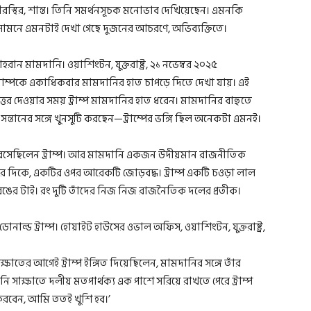
ীরস্থির, শান্ত। তিনি সমর্থনসূচক মনোভাব দেখিয়েছেন। এমনকি
ার সামনে এমনটাই দেখা গেছে দুজনের আচরণে, অভিব্যক্তিতে।
ট্রাম্পকে একাধিকবার মামদানির হাত চাপড়ে দিতে দেখা যায়। এই
উত্তর দেওয়ার সময় ট্রাম্প মামদানির হাত ধরেন। মামদানির বাহুতে
্তানের সঙ্গে খুনসুটি করছেন—ট্রাম্পের ভঙ্গি ছিল অনেকটা এমনই।
্কে বসেছিলেন ট্রাম্প। আর মামদানি একজন উদীয়মান রাজনীতিক
নের দিকে, একটির ওপর আরেকটি জোড়বদ্ধ। ট্রাম্প একটি চওড়া লাল
ঙের টাই। রং দুটি তাঁদের নিজ নিজ রাজনৈতিক দলের প্রতীক।
 সাক্ষাতের আগেই ট্রাম্প ইঙ্গিত দিয়েছিলেন, মামদানির সঙ্গে তাঁর
মনি সাক্ষাতে দলীয় মতপার্থক্য এক পাশে সরিয়ে রাখতে পেরে ট্রাম্প
 করবেন, আমি ততই খুশি হব।’