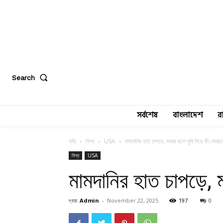
Search
সর্বশেষ
বাংলাদেশ
র
বাড়ি
বিশ্ব
USA
মামদানির হাত চাপড়ে, মজার ছলে ঘুষি দিয়ে কী বোঝালে
বিশ্ব
USA
মামদানির হাত চাপড়ে, ম
দ্বারা
Admin
-
November 22, 2025
197
0