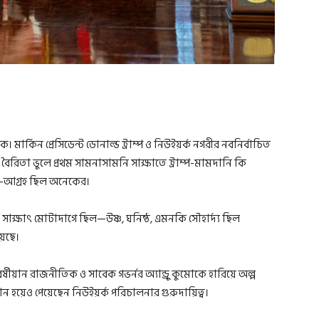
। মার্কিন প্রেসিডেন্ট ডোনাল্ড ট্রাম্প ও নিউইয়র্ক নগরীর নবনির্বাচিত
িতা ভুলে প্রথম সামনাসামনি সাক্ষাতে ট্রাম্প-মামদানি কি
েন—আগ্রহ ছিল অনেকের।
 সাক্ষাৎ মোটাদাগে ছিল—উষ্ণ, ঘনিষ্ঠ, এমনকি সৌহার্দ্য ছিল
য়েছে।
্ষীয়ান রাজনীতিক ও সাবেক গভর্নর অ্যান্ড্রু কুমোকে হারিয়ে অল্প
ান হয়েও পেয়েছেন নিউইয়র্ক পরিচালনার গুরুদায়িত্ব।