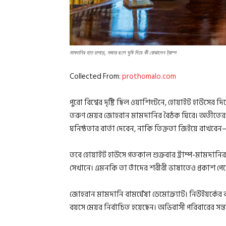
মামদানির হাত চাপড়ে, মজার ছলে ঘুষি দিয়ে কী বোঝালেন ট্রাম্প
Collected From:
prothomalo.com
পুরো বিশ্বের দৃষ্টি ছিল ওয়াশিংটনে, হোয়াইট হাউসের দিকে
তরুণ মেয়র জোহরান মামদানির বৈঠক ঘিরে। অতীতের বৈর
ঘনিষ্ঠতার বার্তা দেবেন, নাকি তিক্ততা জিইয়ে রাখব
তবে হোয়াইট হাউসে গতকাল শুক্রবার ট্রাম্প-মামদানির
সেখানে। এমনকি তা তাঁদের শরীরী ভাষাতেও প্রকাশ পে
জোহরান মামদানি বামঘেঁষা ডেমোক্র্যাট। নিউইয়র্কের বর
বয়সে মেয়র নির্বাচিত হয়েছেন। অভিবাসী পরিবারের সন্ত