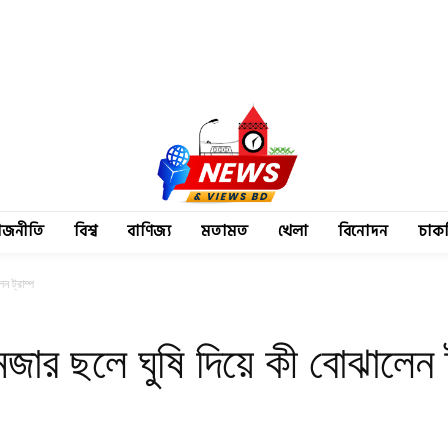
াজনীতি
বিশ্ব
বাণিজ্য
মতামত
খেলা
বিনোদন
চাক
ন ট্রাম্প
জার ছলে ঘুষি দিয়ে কী বোঝালেন ট