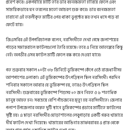
প্রবেশ করে। একপর্যায়ে মাটি তার ভার বহনক্ষমতা হারিয়ে ফেলে এবং
সাময়িকভাবে ঘন তরলের মতো আচরণ শুরু করে। ভার বহনক্ষমতা
হারানো এই তরলীকৃত মাটির ওপর থাকা ভূপৃষ্ঠের স্তর তখন ধসে পড়ে বা
ফেটে যায়।
জিএসবির এই উপপরিচালক বলেন, নরসিংদীতে দেখা গেছে জলাশয়ের
পাড়ের সমান্তরালে ফাটলগুলো তৈরি হয়েছে। তবে এ নিয়ে আতঙ্কের কিছু
নেই। অগভীর এসব ফাটল মাটি ফেলে বন্ধ করে দেওয়া যাবে।
গত শুক্রবার সকাল ১০টা ৩৮ মিনিটে ভূমিকম্পে কেঁপে ওঠে রাজধানীসহ
আশপাশের এলাকা। এই ভূমিকম্পের উৎপত্তিস্থল ছিল নরসিংদী। পরদিন
শনিবার সকালে আবার যে ভূমিকম্প হয়, তারও উৎপত্তিস্থল ছিল
নরসিংদী। শুক্রবারের ভূমিকম্পে শিশুসহ ১০ জন নিহত ও ৬ শতাধিক
মানুষ আহত হন। সবচেয়ে বেশি পাঁচজনের মৃত্যু হয় নরসিংদীতে। জেলার
পলাশ উপজেলার অন্তত দুটি স্থানে ভূমিকম্পের প্রভাবে মাটিতে ফাটলের
সৃষ্টি হয়। এ ছাড়া নরসিংদীর ঘোড়াশালের লেবুপাড়ায় একটি গরুর খামারে
দীর্ঘ ফাটল দেখা দিয়েছে। খামারের আঙিনার মাঝবরাবর এ প্রান্ত থেকে