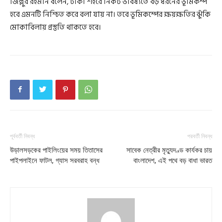
জিল্লুর রহমান বলেন, ঢাকা শহরে নিকট ভবিষ্যতে বড় ধরনের ভূমিকম্প
হবে এমনটি নিশ্চিত করে বলা যায় না। তবে ভূমিকম্পের ক্ষয়ক্ষতির ঝুঁকি
মোকাবিলায় প্রস্তুতি থাকতে হবে।
পূর্ববর্তী নিবন্ধ
পরবর্তী নিবন্ধ
উড়ালসড়কের পাইলিংয়ের সময় তিতাসের
সাবেক নেত্রীর মৃত্যুদণ্ড কার্যকর চায়
পাইপলাইনে ফাটল, গ্যাস সরবরাহ বন্ধ
বাংলাদেশ, এই পথে বড় বাধা ভারত