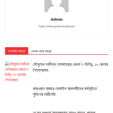
Admin
https://newsandviewsbd.com
সম্পর্কিত নিবন্ধ
লেখক থেকে আরো
মৌসুমের সর্বনিম্ন তাপমাত্রার রেকর্ড ৭ ডিগ্রি, ১০ জেলায়
শৈত্যপ্রবাহ
কারওয়ান বাজারে মোবাইল ব্যবসায়ীদের কর্মসূচিতে
পুলিশের লাঠিপেটা
যে সব অঞ্চলে শৈত্যপ্রবাহ আরও বাড়বে, জানাল