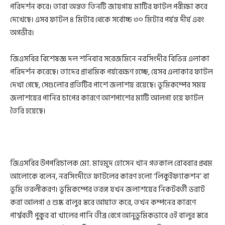
পরিদর্শন করে। তারা অন্তত তিনটি জায়গায় মাটির ফাটল পরীক্ষা করে
দেখেছে। এসব ফাটল ৪ মিটার থেকে সর্বোচ্চ ৩০ মিটার পর্যন্ত দীর্ঘ এবং
অগভীর।
জিএসবির বিশেষজ্ঞ দল শনিবার সরেজমিনে নরসিংদীর বিভিন্ন এলাকা
পরিদর্শন করেছে। তাদের প্রাথমিক পর্যবেক্ষণ হচ্ছে, যেসব এলাকার ফাটল
দেখা গেছে, সেগুলোর প্রতিটির পাশে জলাশয় রয়েছে। ভূমিকম্পের সময়
জলাশয়ের পানির চাপের কারণে আশপাশের মাটি আলগা হয়ে ফাটল
তৈরি হয়েছে।
জিএসবির উপপরিচালক মো. মাহমুদ হোসেন খান গতকাল রোববার প্রথম
আলোকে বলেন, নরসিংদীতে ফাটলের কারণ হলো ‘লিকুইফ্যাকশন’ বা
ভূমি তরলীকরণ। ভূমিকম্পের তরঙ্গ যখন জলাশয়ের নিকটবর্তী ভরাট
করা আলগা ও শুষ্ক বালুর স্তরে আঘাত করে, তখন কম্পনের কারণে
পার্শ্ববর্তী পুকুর বা খালের পানি তীব্র বেগে আনুভূমিকভাবে ওই বালুর স্তরে