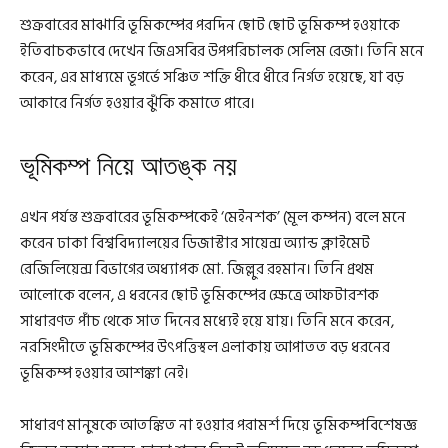
শুক্রবারের মাঝারি ভূমিকম্পের পরদিন ছোট ছোট ভূমিকম্প হওয়াকে
ইতিবাচকভাবে দেখেন জিএসবির উপপরিচালক সেলিম রেজা। তিনি মনে
করেন, এর মাধ্যমে ভূগর্ভে সঞ্চিত শক্তি ধীরে ধীরে নির্গত হয়েছে, যা বড়
আকারে নির্গত হওয়ার ঝুঁকি কমাতে পারে।
ভূমিকম্প নিয়ে আতঙ্ক নয়
এখন পর্যন্ত শুক্রবারের ভূমিকম্পকেই ‘মেইনশক’ (মূল কম্পন) বলে মনে
করেন ঢাকা বিশ্ববিদ্যালয়ের ডিজাস্টার সায়েন্স অ্যান্ড ক্লাইমেট
রেজিলিয়েন্স বিভাগের অধ্যাপক মো. জিল্লুর রহমান। তিনি প্রথম
আলোকে বলেন, এ ধরনের ছোট ভূমিকম্পের ক্ষেত্রে আফটারশক
সাধারণত পাঁচ থেকে সাত দিনের মধ্যেই হয়ে যায়। তিনি মনে করেন,
নরসিংদীতে ভূমিকম্পের উৎপত্তিস্থল এলাকায় আপাতত বড় ধরনের
ভূমিকম্প হওয়ার আশঙ্কা নেই।
সাধারণ মানুষকে আতঙ্কিত না হওয়ার পরামর্শ দিয়ে ভূমিকম্পবিশেষজ্ঞ