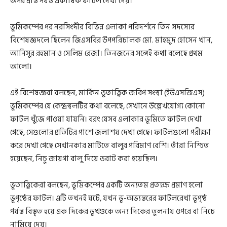
অপর প্রান্ত পর্যন্ত একাধিক ফাটল দেখা দেয়।
ভূমিকম্পের পর নরসিংদীর বিভিন্ন এলাকা পরিদর্শনে তিন সদস্যের
বিশেষজ্ঞদলে ছিলেন জিএসবির উপপরিচালক মো. মাহমুদ হোসেন খান,
আনিসুর রহমান ও সেলিম রেজা। তিনজনের সঙ্গেই কথা বলেছে প্রথম
আলো।
এই বিশেষজ্ঞরা বলছেন, মার্কিন ভূতাত্ত্বিক জরিপ সংস্থা (ইউএসজিএস)
ভূমিকম্পের যে কেন্দ্রস্থলটির কথা বলেছে, সেখানে উল্লেখযোগ্য কোনো
ফাটল খুঁজে পাওয়া যায়নি। বরং যেসব এলাকার ভূমিতে ফাটল দেখা
গেছে, সেগুলোর প্রতিটির পাশে জলাশয় দেখা গেছে। ফাটলগুলো পরীক্ষা
করে দেখা গেছে সেখানকার মাটিতে বালুর পরিমাণ বেশি। তাঁরা নিশ্চিত
হয়েছেন, নিচু জায়গা বালু দিয়ে ভরাট করা হয়েছিল।
ভূতাত্ত্বিকেরা বলছেন, ভূমিকম্পের একটি অন্যতম প্রত্যক্ষ প্রমাণ হলো
ভূপৃষ্ঠের ফাটল। এটি তখনই ঘটে, যখন ভূ-অভ্যন্তরের ফাটলরেখা ভূপৃষ্ঠ
পর্যন্ত বিস্তৃত হয়ে এক দিকের ভূখণ্ডকে অন্য দিকের তুলনায় ওপরে বা নিচে
নামিয়ে দেয়।