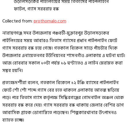
উড়ালসড়কের পাইলিংয়ের সময় তিতাসের পাইপলাইনে
ফাটল, গ্যাস সরবরাহ বন্ধ
Collected from:
prothomalo.com
নারায়ণগঞ্জ সদর উপজেলায় পঞ্চবটী-মুক্তারপুর উড়ালসড়কের
পাইলিংয়ের সময় আবারও তিতাস গ্যাসের প্রধান পাইপলাইন ফেটে
গ্যাস সরবরাহ বন্ধ হয়ে গেছে। গতকাল বিকেল সাড়ে পাঁচটার দিকে
উপজেলার এনায়েতনগর ইউনিয়নের শাসনগাঁও এলাকায় এ ঘটনা ঘটে।
আজ রোববার সকাল ১০টা পর্যন্ত ১৬ ঘণ্টাতেও এ লাইন মেরামত করা
সম্ভব হয়নি।
প্রত্যক্ষদর্শীরা বলেন, গতকাল বিকেলে ১২ ইঞ্চি ব্যাসের পাইপলাইন
ফেটে শোঁ শোঁ শব্দে গ্যাস বের হতে থাকলে এলাকায় আতঙ্ক ছড়িয়ে
পড়ে। পরে তিতাস গ্যাস কর্তৃপক্ষ সিদ্ধিরগঞ্জের গোদনাইল অঞ্চল থেকে
সরবরাহ বন্ধ করে দেয়। গ্যাস সরবরাহ বন্ধ থাকায় জেলার বেশির ভাগ
আবাসিক গ্রাহক ভোগান্তিতে পড়েছেন। শিল্পকারখানার উৎপাদনও
ব্যাহত হচ্ছে।