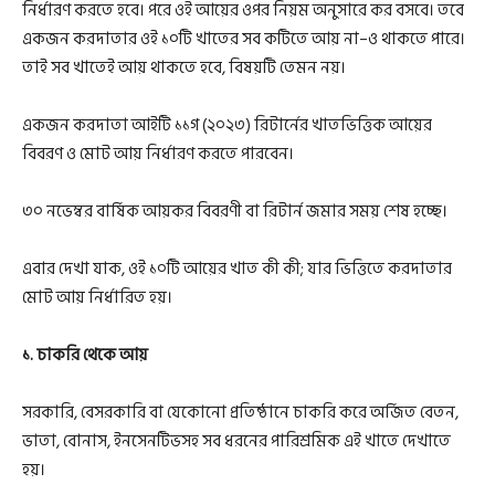
নির্ধারণ করতে হবে। পরে ওই আয়ের ওপর নিয়ম অনুসারে কর বসবে। তবে
একজন করদাতার ওই ১০টি খাতের সব কটিতে আয় না–ও থাকতে পারে।
তাই সব খাতেই আয় থাকতে হবে, বিষয়টি তেমন নয়।
একজন করদাতা আইটি ১১গ (২০২৩) রিটার্নের খাতভিত্তিক আয়ের
বিবরণ ও মোট আয় নির্ধারণ করতে পারবেন।
৩০ নভেম্বর বার্ষিক আয়কর বিবরণী বা রিটার্ন জমার সময় শেষ হচ্ছে।
এবার দেখা যাক, ওই ১০টি আয়ের খাত কী কী; যার ভিত্তিতে করদাতার
মোট আয় নির্ধারিত হয়।
১. চাকরি থেকে আয়
সরকারি, বেসরকারি বা যেকোনো প্রতিষ্ঠানে চাকরি করে অর্জিত বেতন,
ভাতা, বোনাস, ইনসেনটিভসহ সব ধরনের পারিশ্রমিক এই খাতে দেখাতে
হয়।