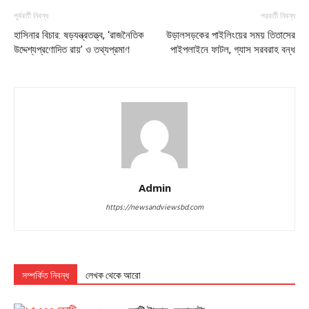
পূর্ববর্তী নিবন্ধ
পরবর্তী নিবন্ধ
হাসিনার বিচার: ষড়যন্ত্রতত্ত্ব, ‘রাজনৈতিক
উড়ালসড়কের পাইলিংয়ের সময় তিতাসের
উদ্দেশ্যপ্রণোদিত রায়’ ও তথ্যপ্রমাণ
পাইপলাইনে ফাটল, গ্যাস সরবরাহ বন্ধ
Admin
https://newsandviewsbd.com
সম্পর্কিত নিবন্ধ
লেখক থেকে আরো