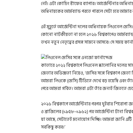
নেই। এটা কোচিং স্টাফের ব্যাপার। আর্জেন্টিনার অধিন
অধিনায়কের আর্মব্যান্ড পরতে পারলে সেটা হবে আমার জ
এই মুহূর্তে আর্জেন্টিনা দলের অধিনায়ক লিওনেল মেসি।
কোনো নাটকীয়তা না হলে ২০২৬ বিশ্বকাপেও আর্মব্যান্
তখন নতুন নেতৃত্বের প্রসঙ্গ সামনে আসবে। সে সময় ফার্নান
কাতারে ২০২২ বিশ্বকাপে লিওনেল স্কালোনির দলের সাফল্য
জেতার অভিজ্ঞতা নিয়েও, ‘মেসির সঙ্গে বিশ্বকাপ জেতা
আমরা লিওকে (মেসি) টিভিতে দেখে বড় হয়েছি এবং তাঁর তখন
পেরে আমরা গর্বিত। আমরা এটা তাঁর জন্যই জিততে চেয়
২০২৬ বিশ্বকাপে আর্জেন্টিনার পরপর দুইবার শিরোপা 
ও ব্রাজিলের (১৯৫৮–১৯৬২) পর আর্জেন্টিনা টানা বি
যা আছে, সেটাতেই মনোযোগ দিচ্ছি। আমরা জানি এটি ম
সবকিছু করব।’