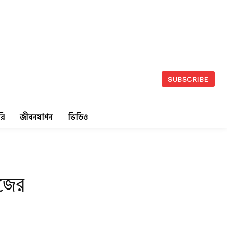
SUBSCRIBE
রি
জীবনযাপন
ভিডিও
েজের