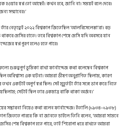
ায়ক হওয়ার স্বপ্ন তো আছেই। কখন হবে, জানি না। সময়ই বলে দেবে।
ন্য সম্মানের।’
 তাঁর নেতৃত্বেই ২০২২ বিশ্বকাপ জিতেছিল ‘আলবিসেলেস্তা’রা। বড়
ড থাকবে মেসির হাতে। তবে বিশ্বকাপ শেষে মেসি যদি অবসরে যান
্দেজের স্বপ্ন পূরণ হলেও হতে পারে।
ে গুরুত্বপূর্ণ ভূমিকা রাখা ফার্নান্দেজ কথা বলেছেন বিশ্বকাপ
 ছিল অবিশ্বাস্য এক ঘটনা। আমরা ভীষণ অনুপ্রাণিত ছিলাম, কারণ
 একটাই অপূর্ণ স্বপ্ন ছিল। সেই মুহূর্তটা তাঁর সঙ্গে ভাগ করে নিতে
েছিলাম; সেটাই ছিল তার একমাত্র বাকি থাকা অর্জন।’
জয়ের সম্ভাবনা নিয়েও কথা বলেন ফার্নান্দেজ। ইতালি (১৯৩৪–১৯৩৮)
শ্বকাপ জিততে পারবে কি না জানতে চাইলে তিনি বলেন, ‘আমরা সামনে
েসির শেষ বিশ্বকাপ হতে পারে, তাই শিরোপা ধরে রাখতে আমরা