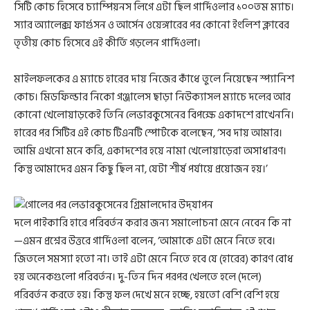
সিটি কোচ হিসেবে চ্যাম্পিয়নস লিগে এটা ছিল গার্দিওলার ১০০তম ম্যাচ।
স্যার অ্যালেক্স ফার্গুসন ও আর্সেন ওয়েঙ্গারের পর কোনো ইংলিশ ক্লাবের
তৃতীয় কোচ হিসেবে এই কীর্তি গড়লেন গার্দিওলা।
মাইলফলকের এ ম্যাচে হারের দায় নিজের কাঁধে তুলে নিয়েছেন স্প্যানিশ
কোচ। মিডফিল্ডার নিকো গঞ্জালেস ছাড়া নিউক্যাসল ম্যাচে দলের আর
কোনো খেলোয়াড়কেই তিনি লেভারকুসেনের বিপক্ষে একাদশে রাখেননি।
হারের পর সিটির এই কোচ টিএনটি স্পোর্টকে বলেছেন, ‘সব দায় আমার।
আমি এখনো মনে করি, একাদশের হয়ে নামা খেলোয়াড়েরা অসাধারণ।
কিন্তু আমাদের এমন কিছু ছিল না, যেটা শীর্ষ পর্যায়ে প্রয়োজন হয়।’
দলে পাইকারি হারে পরিবর্তন করার জন্য সমালোচনা মেনে নেবেন কি না
—এমন প্রশ্নের উত্তরে গার্দিওলা বলেন, ‘আমাকে এটা মেনে নিতে হবে।
জিতলে সমস্যা হতো না। তাই এটা মেনে নিতে হবে যে (হারের) কারণ বোধ
হয় অনেকগুলো পরিবর্তন। দু-তিন দিন পরপর খেলতে হলে (দলে)
পরিবর্তন করতে হয়। কিন্তু ফল দেখে মনে হচ্ছে, হয়তো বেশি বেশি হয়ে