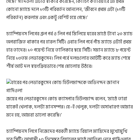
গেছে।’ গার্দিওলা এটাও স্বীকার করেছেন, কোচিং ক্যারিয়ারে এই প্রথম
কোনো ম্যাচে দলে ১০টি পরিবর্তন আনলেন, ‘জীবনে প্রথম এটা (১০টি
পরিবর্তন) করলাম এবং একটু বেশিই হয়ে গেছে।’
চ্যাম্পিয়নস লিগের গ্রুপ পর্ব ও লিগ পর্ব মিলিয়ে ঘরের মাঠে টানা ২৩ ম্যাচ
অপরাজিত থাকার পর হারল সিটি। এবার লিগ পর্বে পাঁচ ম্যাচে এটাই প্রথম
হার তাদের। ১০ পয়েন্ট নিয়ে তালিকার ছয়ে সিটি। সমান ম্যাচে ৮ পয়েন্ট
নিয়ে ১৩তম লেভারকুসেন। লিগ পর্বে দলগুলোর আটটি করে ম্যাচ শেষে
শীর্ষ আট দল স্বয়ংক্রিয়ভাবে শেষ ষোলোয় উঠবে।
জয়ের পর লেভারকুসেন কোচ ক্যাসপার হিউলমান্দ বলেন, ‘মাঠে তারা
যাকেই খেলাক, দলটা মানসম্পন্ন। যে–ই খেলুক, দলটা অসাধারণ! আমার
মনে হয়, আমরা ভালো করেছি।’
চ্যাম্পিয়নস লিগে নিজেদের পরবর্তী ম্যাচে রিয়াল মাদ্রিদের মুখোমুখি
হবে সিটি। আগামী ১০ ডিসেম্বর রিয়ালের মাঠে আতিথ্য নেবে গার্দিওলার