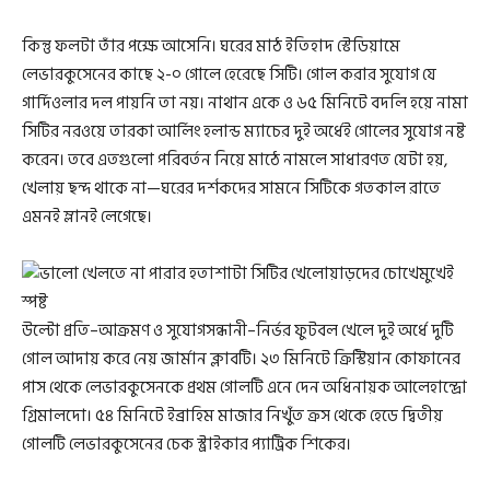
কিন্তু ফলটা তাঁর পক্ষে আসেনি। ঘরের মাঠ ইতিহাদ স্টেডিয়ামে
লেভারকুসেনের কাছে ২-০ গোলে হেরেছে সিটি। গোল করার সুযোগ যে
গার্দিওলার দল পায়নি তা নয়। নাথান একে ও ৬৫ মিনিটে বদলি হয়ে নামা
সিটির নরওয়ে তারকা আর্লিং হলান্ড ম্যাচের দুই অর্ধেই গোলের সুযোগ নষ্ট
করেন। তবে এতগুলো পরিবর্তন নিয়ে মাঠে নামলে সাধারণত যেটা হয়,
খেলায় ছন্দ থাকে না—ঘরের দর্শকদের সামনে সিটিকে গতকাল রাতে
এমনই ম্লানই লেগেছে।
উল্টো প্রতি–আক্রমণ ও সুযোগসন্ধানী–নির্ভর ফুটবল খেলে দুই অর্ধে দুটি
গোল আদায় করে নেয় জার্মান ক্লাবটি। ২৩ মিনিটে ক্রিস্টিয়ান কোফানের
পাস থেকে লেভারকুসেনকে প্রথম গোলটি এনে দেন অধিনায়ক আলেহান্দ্রো
গ্রিমালদো। ৫৪ মিনিটে ইব্রাহিম মাজার নিখুঁত ক্রস থেকে হেডে দ্বিতীয়
গোলটি লেভারকুসেনের চেক স্ট্রাইকার প্যাট্রিক শিকের।