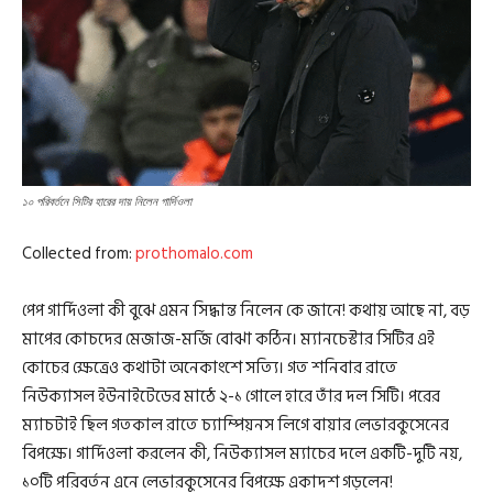
১০ পরিবর্তনে সিটির হারের দায় নিলেন গার্দিওলা
Collected from:
prothomalo.com
পেপ গার্দিওলা কী বুঝে এমন সিদ্ধান্ত নিলেন কে জানে! কথায় আছে না, বড়
মাপের কোচদের মেজাজ-মর্জি বোঝা কঠিন। ম্যানচেস্টার সিটির এই
কোচের ক্ষেত্রেও কথাটা অনেকাংশে সত্যি। গত শনিবার রাতে
নিউক্যাসল ইউনাইটেডের মাঠে ২-১ গোলে হারে তাঁর দল সিটি। পরের
ম্যাচটাই ছিল গতকাল রাতে চ্যাম্পিয়নস লিগে বায়ার লেভারকুসেনের
বিপক্ষে। গার্দিওলা করলেন কী, নিউক্যাসল ম্যাচের দলে একটি-দুটি নয়,
১০টি পরিবর্তন এনে লেভারকুসেনের বিপক্ষে একাদশ গড়লেন!