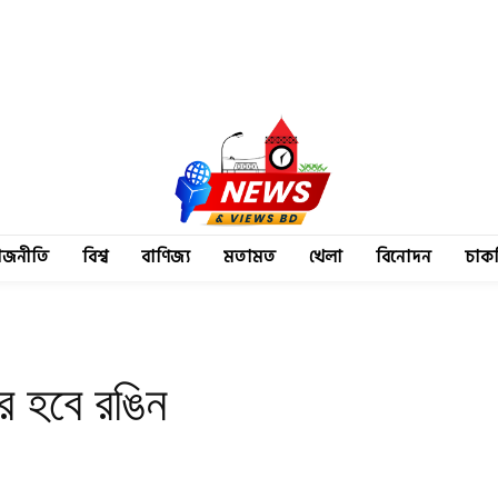
াজনীতি
বিশ্ব
বাণিজ্য
মতামত
খেলা
বিনোদন
চাক
র হবে রঙিন