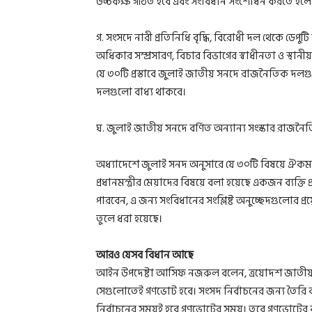
উচ্চকক্ষ গঠিত হবে এবং সংবিধান সংশোধন করতে হলে উ
গ. সংসদে নারী প্রতিনিধি বৃদ্ধি, বিরোধী দল থেকে ডে
অধিকার সম্প্রসারণ, বিচার বিভাগের স্বাধীনতা ও স্থানীয় 
যে ৩০টি প্রস্তাবে জুলাই জাতীয় সনদে রাজনৈতিক দলগ
দলগুলো বাধ্য থাকবে।
ঘ. জুলাই জাতীয় সনদে বর্ণিত অন্যান্য সংস্কার রাজনৈত
অধ্যাদেশে জুলাই সনদ অনুসারে যে ৩০টি বিষয়ে ঐকম
প্রধানমন্ত্রীর মেয়াদের বিষয়ে বলা হয়েছে একজন ব্যক্তি 
পারবেন, এ জন্য সংবিধানের সংশ্লিষ্ট অনুচ্ছেদগুলোর 
তুলে ধরা হয়েছে।
আরও যেসব বিধান আছে
আইন উপদেষ্টা আসিফ নজরুল বলেন, ত্রয়োদশ জাতীয় সংস
সেগুলোতেই গণভোট হবে। সংসদ নির্বাচনের জন্য তৈর
নির্বাচনের সময়ই হবে গণভোটের সময়। তবে গণভোটের ব