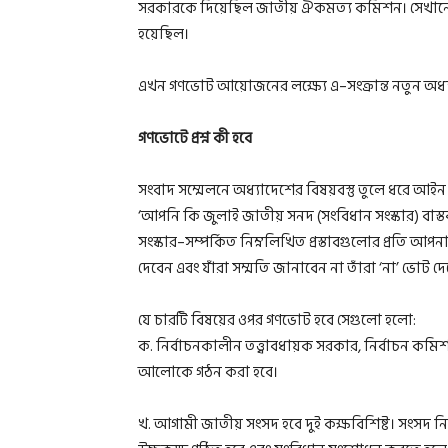
সরকারকে দিয়েছিল জাতীয় ঐকমত্য কমিশন। সেখানে গণ
হয়েছিল।
এখন গণভোট আয়োজনের লক্ষ্যে এ–সংক্রান্ত নতুন অধ
গণভোটে প্রশ্ন কী হবে
সংবাদ সম্মেলনে অধ্যাদেশের বিষয়বস্তু তুলে ধরে আইন উ
‘আপনি কি জুলাই জাতীয় সনদ (সংবিধান সংস্কার) বাস
সংস্কার–সম্পর্কিত নিম্নলিখিত প্রস্তাবগুলোর প্রতি আপনা
দেবেন এবং যাঁরা সম্মতি জানাবেন না তাঁরা ‘না’ ভোট দ
যে চারটি বিষয়ের ওপর গণভোট হবে সেগুলো হলো:
ক. নির্বাচনকালীন তত্ত্বাবধায়ক সরকার, নির্বাচন কমিশন 
আলোকে গঠন করা হবে।
খ. আগামী জাতীয় সংসদ হবে দুই কক্ষবিশিষ্ট। সংসদ নি