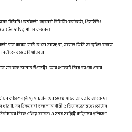
টার্নিং কর্মকর্তা, সহকারী রিটার্নিং কর্মকর্তা, প্রিসাইডিং
 গণভোটেও দায়িত্ব পালন করবেন।
কর্তা মনে করেন ভোট নেওয়া যাচ্ছে না, তাহলে তিনি তা স্থগিত করতে
দ নির্বাচনের মতোই থাকবে।
 হবে বলে জানান উপদেষ্টা। আর গণভোট নিয়ে ব্যাপক প্রচার
েন নির্বাচন কমিশন (ইসি) সচিবালয়ের জ্যেষ্ঠ সচিব আখতার আহমেদ।
তাঁর ধারণা, সব ঠিকমতো চললে আগামী ৫ ডিসেম্বরের মধ্যে ভোটার
্বাচনের দিকে এগিয়ে যাবেন। এ সময় সংশ্লিষ্ট ব্যক্তিদের প্রশিক্ষণ