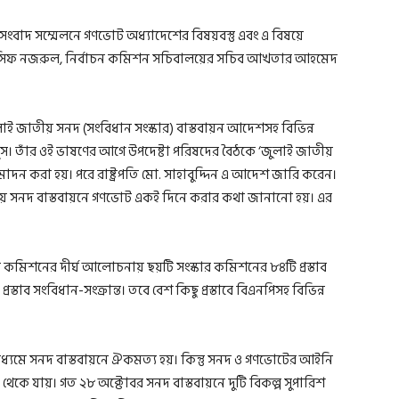
বাদ সম্মেলনে গণভোট অধ্যাদেশের বিষয়বস্তু এবং এ বিষয়ে
 আসিফ নজরুল, নির্বাচন কমিশন সচিবালয়ের সচিব আখতার আহমেদ
াই জাতীয় সনদ (সংবিধান সংস্কার) বাস্তবায়ন আদেশসহ বিভিন্ন
উনূস। তাঁর ওই ভাষণের আগে উপদেষ্টা পরিষদের বৈঠকে ‘জুলাই জাতীয়
োদন করা হয়। পরে রাষ্ট্রপতি মো. সাহাবুদ্দিন এ আদেশ জারি করেন।
ীয় সনদ বাস্তবায়নে গণভোট একই দিনে করার কথা জানানো হয়। এর
িশনের দীর্ঘ আলোচনায় ছয়টি সংস্কার কমিশনের ৮৪টি প্রস্তাব
্তাব সংবিধান-সংক্রান্ত। তবে বেশ কিছু প্রস্তাবে বিএনপিসহ বিভিন্ন
মে সনদ বাস্তবায়নে ঐকমত্য হয়। কিন্তু সনদ ও গণভোটের আইনি
 থেকে যায়। গত ২৮ অক্টোবর সনদ বাস্তবায়নে দুটি বিকল্প সুপারিশ