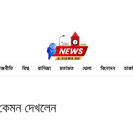
াজনীতি
বিশ্ব
বাণিজ্য
মতামত
খেলা
বিনোদন
চাক
 কেমন দেখলেন