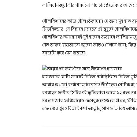
লালিয়ানজুয়ালার বাঁকানো শট পোস্টে ঢোকার আগেই লা
গোলকিপারের কাজ গোল ঠেকানো। সে জন্য দুই হাত ব্যব
মিডফিল্ডার। সে বিচারে ম্যাচের ওই মূহূর্তে গোলকিপ
গোলকিপার অনায়াসেই দুই হাতের ব্যবহারে লালিয়ানজ
পেত ভারত, হামজাকে হয়তো কার্ডও দেখতে হতো; কিন্তু
কাজটা করে দেন হামজা।
হামজাকে গোটা ম্যাচেই বিভিন্ন পরিস্থিতিতে বিভিন্ন
আবার কখনো কখনো আক্রমণেও উঠেছেন। মোটকথা, দলের
করেছেন লেস্টার সিটির এই ফুটবলার। তাতে ২২ বছর প
পর হামজার ভেরিফায়েড ফেসবুক পেজে লেখা হয়, ‘ঐতি
হতে পেরে খুব গর্বিত। ইনশা আল্লাহ, সামনে আরও আসবে