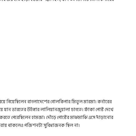
িয়ে গিয়েছিলেন বাংলাদেশের গোলকিপার মিতুল মারমা। কর্নারের
ে যান ভারতের উইঙ্গার লালিয়ানজুয়ালা চাংতে। ফাঁকা পোস্ট দেখে
 করতে পেরেছিলেন হামজা। দৌড়ে পোস্টের মাঝমাঝি এসে দাঁড়ানোর
পাহারায় থাকলেও পজিশনটা সুবিধাজনক ছিল না।