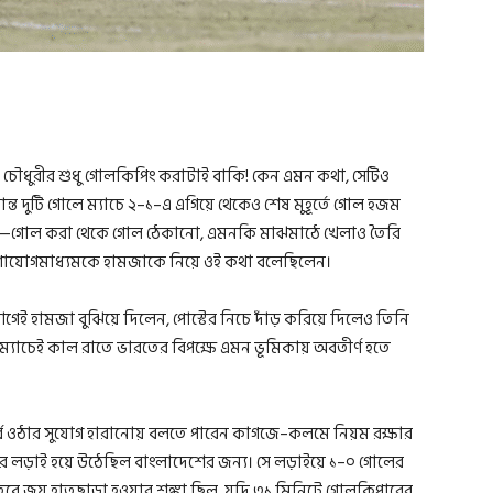
া চৌধুরীর শুধু গোলকিপিং করাটাই বাকি! কেন এমন কথা, সেটিও
ান্ত দুটি গোলে ম্যাচে ২–১–এ এগিয়ে থেকেও শেষ মুহূর্তে গোল হজম
ননি—গোল করা থেকে গোল ঠেকানো, এমনকি মাঝমাঠে খেলাও তৈরি
গাযোগমাধ্যমকে হামজাকে নিয়ে ওই কথা বলেছিলেন।
েই হামজা বুঝিয়ে দিলেন, পোস্টের নিচে দাঁড় করিয়ে দিলেও তিনি
র ম্যাচেই কাল রাতে ভারতের বিপক্ষে এমন ভূমিকায় অবতীর্ণ হতে
 পর্বে ওঠার সুযোগ হারানোয় বলতে পারেন কাগজে–কলমে নিয়ম রক্ষার
র্যাদার লড়াই হয়ে উঠেছিল বাংলাদেশের জন্য। সে লড়াইয়ে ১–০ গোলের
া। তবে জয় হাতছাড়া হওয়ার শঙ্কা ছিল, যদি ৩১ মিনিটে গোলকিপারের