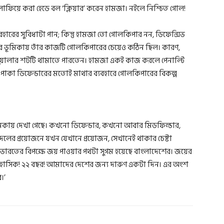
ফিয়ে করা হেডে বল ‘ক্লিয়ার’ করেন হামজা। নইলে নিশ্চিত গোল!
হারের সুবিধাটা পান; কিন্তু হামজা তো গোলকিপার নন, ডিফেন্সিভ
ারের ভূমিকায় তাঁর কাজটি গোলকিপারের চেয়েও কঠিন ছিল। কারণ,
ুয়ালার শটটি থামাতে পারতেন। হামজা একই কাজ করলে পেনাল্টি
 পাকা ডিফেন্ডারের মতোই মাথার ব্যবহারে গোলকিপারের বিকল্প
 ভূমিকায় দেখা গেছে। কখনো ডিফেন্ডার, কখনো আবার মিডফিল্ডার,
 প্রয়োজনে যখন যেখানে প্রয়োজন, সেখানেই থাকার চেষ্টা
র ভারতের বিপক্ষে জয় পাওয়ার পথটা সুগম হয়েছে বাংলাদেশের। জয়ের
হাসিক! ২২ বছর! আমাদের দেশের জন্য দারুণ একটা দিন। এর অংশ
।’