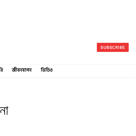
SUBSCRIBE
রি
জীবনযাপন
ভিডিও
না