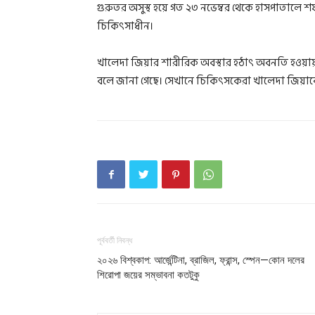
গুরুতর অসুস্থ হয়ে গত ২৩ নভেম্বর থেকে হাসপাতালে
চিকিৎসাধীন।
খালেদা জিয়ার শারীরিক অবস্থার হঠাৎ অবনতি হওয়ায় 
বলে জানা গেছে। সেখানে চিকিৎসকেরা খালেদা জিয়াকে
পূর্ববর্তী নিবন্ধ
২০২৬ বিশ্বকাপ: আর্জেন্টিনা, ব্রাজিল, ফ্রান্স, স্পেন—কোন দলের
শিরোপা জয়ের সম্ভাবনা কতটুকু