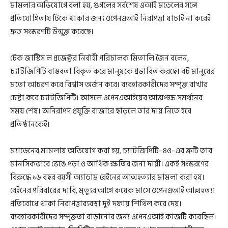
মামলার অভিযোগে বলা হয়, গুগলের সর্বশেষ এআই মডেলের সঙ্গে
প্রতিযোগিতায় টিকে থাকার জন্য ওপেনএআই নিরাপত্তা যাচাই না করেই
দ্রুত সংস্করণটি উন্মুক্ত করেছে।
টেক জাস্টিস ল প্রজেক্টর নির্বাহী পরিচালক মিতালি জৈন বলেন,
চ্যাটজিপিটি বাস্তবতা বিকৃত করে মানুষকে প্রভাবিত করছে। বট মানুষের
মতো আচরণ করে বিশ্বাস অর্জন করে। ব্যবহারকারীদের সম্পৃক্ত রাখার
চেষ্টা করে চ্যাটজিপিটি। আসলে ওপেনএআইয়ের আত্মপক্ষ সমর্থনের
সময় শেষ। অনিরাপদ প্রযুক্তি বাজারে ছাড়লে তার দায় নিতে হবে
প্রতিষ্ঠানকেই।
ম্যাডেনের মামলায় অভিযোগ করা হয়, চ্যাটজিপিটি–৪ও–এর ত্রুটি তার
মানসিকভাবে ভেঙে পড়া ও আর্থিক ক্ষতির জন্য দায়ী। একই সংস্করণের
বিরুদ্ধে ১৬ বছর বয়সী অ্যাডাম রেইনের আত্মহত্যার মামলা করা হয়।
রেইনের পরিবারের দাবি, মৃত্যুর আগে কয়েক মাসে ওপেনএআই আত্মহত্যা
প্রতিরোধে থাকা নিরাপত্তাব্যবস্থা দুই দফায় শিথিল করে দেয়।
ব্যবহারকারীদের সম্পৃক্ততা বাড়ানোর জন্য ওপেনএআই কাজটি করেছিল।