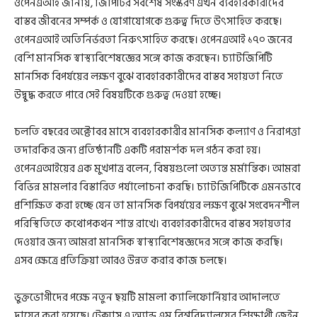
ওপেনএআই জানায়, জিপিটির সর্বশেষ সংস্করণ এখন ব্যবহারকারীদের
বাস্তব জীবনের সম্পর্ক ও যোগাযোগকে গুরুত্ব দিতে উৎসাহিত করছে।
ওপেনএআই অতিনির্ভরতা নিরুৎসাহিত করছে। ওপেনএআই ১৭০ জনের
বেশি মানসিক স্বাস্থ্যবিশেষজ্ঞের সঙ্গে কাজ করছেন। চ্যাটজিপিটি
মানসিক বিপর্যয়ের লক্ষণ বুঝে ব্যবহারকারীদের বাস্তব সহায়তা নিতে
উদ্বুদ্ধ করতে পারে সেই বিষয়টিকে গুরুত্ব দেওয়া হচ্ছে।
চলতি বছরের অক্টোবর মাসে ব্যবহারকারীর মানসিক কল্যাণ ও নিরাপত্তা
তদারকির জন্য প্রতিষ্ঠানটি একটি পরামর্শক দল গঠন করা হয়।
ওপেনএআইয়ের এক মুখপাত্র বলেন, বিষয়গুলো অত্যন্ত মর্মান্তিক। আমরা
বিভিন্ন মামলার বিস্তারিত পর্যালোচনা করছি। চ্যাটজিপিটিকে এমনভাবে
প্রশিক্ষিত করা হচ্ছে যেন তা মানসিক বিপর্যয়ের লক্ষণ বুঝে সংবেদনশীল
পরিস্থিতিতে কথোপকথন শান্ত রাখে। ব্যবহারকারীদের বাস্তব সহায়তার
দেওয়ার জন্য আমরা মানসিক স্বাস্থ্যবিশেষজ্ঞদের সঙ্গে কাজ করছি।
এসব ক্ষেত্রে প্রতিক্রিয়া আরও উন্নত করার কাজ চলছে।
ভুক্তভোগীদের পক্ষে নতুন ছয়টি মামলা ক্যালিফোর্নিয়ার আদালতে
দায়ের করা হয়েছে। টেক্সাস এ অ্যান্ড এম বিশ্ববিদ্যালয়ের শিক্ষার্থী জেইন