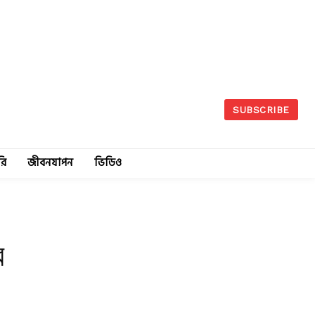
SUBSCRIBE
রি
জীবনযাপন
ভিডিও
র