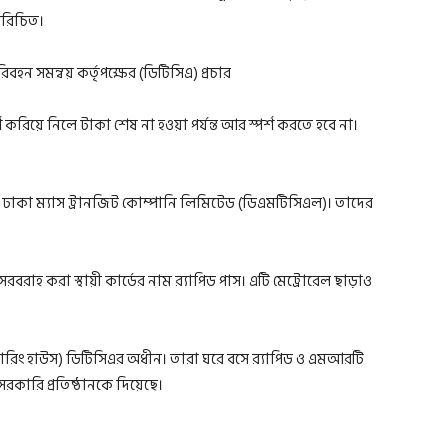
পরিচিত।
শ করিয়ে নিলে টাকা শেষ না হওয়া পর্যন্ত আর স্পর্শ করতে হবে না।
।
ছে ঢাকা ম্যাস ট্রানজিট কোম্পানি লিমিটেড (ডিএমটিসিএল)। তাদের
রবরাহ করা স্থায়ী কার্ডের নাম র‍্যাপিড পাস। এটি মেট্রোরেল ছাড়াও
(ক্লিয়ারিং হাউস) ডিটিসিএর অধীন। তারা ঘরে বসে র‍্যাপিড ও এমআরটি
রকারি প্রতিষ্ঠানকে দিয়েছে।