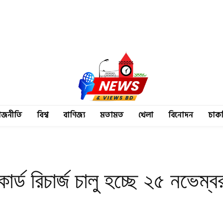
াজনীতি
বিশ্ব
বাণিজ্য
মতামত
খেলা
বিনোদন
চাক
র্ড রিচার্জ চালু হচ্ছে ২৫ নভেম্ব