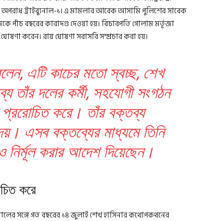
িক অপরাধ ট্রাইব্যুনাল-১। এ মামলার আরেক আসামি পুলিশের সাবেক
ে পাঁচ বছরের কারাদণ্ড দেওয়া হয়। বিচারপতি গোলাম মর্তূজা
ায় ঘোষণা করেন। রায় ঘোষণা সরাসরি সম্প্রচার করা হয়।
বলেন, এটি কাচের মতো স্বচ্ছ, শেখ
্য তাঁর দলের কর্মী, সহযোগী সংগঠন
 প্ররোচিত করে। তাঁর বক্তব্য
য়। এসব বক্তব্যের মাধ্যমে তিনি
ও নির্মূল করার আদেশ দিয়েছেন।
াচিত করে
ামালের সঙ্গে গত বছরের ১৪ জুলাই শেখ হাসিনার কথোপকথনের