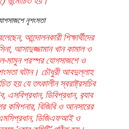
) উন্মোচিত হয়।
যোগসাজশে নৃশংসতা
বলেছেন, আন্দোলনকারী শিক্ষার্থীদের
াসিনা, আসাদুজ্জামান খান কামাল ও
ল-মামুন পরস্পর যোগসাজশে ও
শংসতা ঘটান। চৌধুরী আবদুল্লাহ
াচিত হয় যে তৎকালীন স্বরাষ্ট্রসচিব
, এসবিপ্রধান, ডিবিপ্রধান, র‍্যাব
গর কমিশনার, বিজিবি ও আনসারের
িএমসিপ্রধান, ডিজিএফআই ও