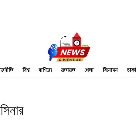
াজনীতি
বিশ্ব
বাণিজ্য
মতামত
খেলা
বিনোদন
চাক
সিনার