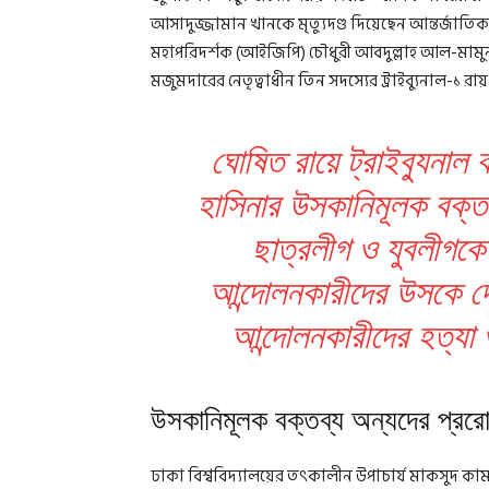
আসাদুজ্জামান খানকে মৃত্যুদণ্ড দিয়েছেন আন্তর্জাত
মহাপরিদর্শক (আইজিপি) চৌধুরী আবদুল্লাহ আল-মামুনক
মজুমদারের নেতৃত্বাধীন তিন সদস্যের ট্রাইব্যুনাল-১ র
ঘোষিত রায়ে ট্রাইব্যুনাল 
হাসিনার উসকানিমূলক বক্তব
ছাত্রলীগ ও যুবলীগকে
আন্দোলনকারীদের উসকে দে
আন্দোলনকারীদের হত্যা 
উসকানিমূলক বক্তব্য অন্যদের প্ররে
ঢাকা বিশ্ববিদ্যালয়ের তৎকালীন উপাচার্য মাকসুদ ক