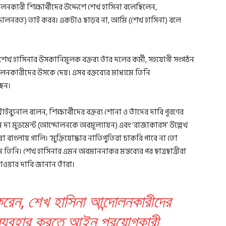
কারী শিক্ষার্থীদের উদ্দেশে শেখ হাসিনা বলেছিলেন,
্দোলনরত) তাই করব। একটাও ছাড়ব না, আমি (শেখ হাসিনা) বলে
ছ, শেখ হাসিনার উসকানিমূলক বক্তব্য তাঁর দলের কর্মী, সহযোগী সংগঠন
্দোলনকারীদের উসকে দেয়। এসব বক্তব্যের মাধ্যমে তিনি
ছেন।
াইব্যুনাল বলেন, শিক্ষার্থীদের বক্তব্য শোনা ও তাঁদের দাবি পূরণের
ইন দ্য মুভমেন্ট (আন্দোলনকে অবমূল্যায়ন) এবং ‘রাজাকারস’ উল্লেখ
া বাংলায় গালি। ‘মুক্তিযোদ্ধার নাতিপুতিরা চাকরি পাবে না তো
তিনি। শেখ হাসিনার এমন অবমাননাকর মন্তব্যের পর ছাত্রছাত্রীরা
া চাওয়ার দাবি জানান তাঁরা।
 করেন, শেখ হাসিনা আন্দোলনকারীদের
 ব্যবহার করতে আইন প্রয়োগকারী