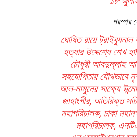
১৮ জুলাই
পরস্পর 
ঘোষিত রায়ে ট্রাইব্যুনাল 
হত্যার উদ্দেশ্যে শেখ হ
চৌধুরী আবদুল্লাহ আ
সহযোগিতায় যৌথভাবে নৃ
আল-মামুনের সাক্ষ্যে উন্মে
জাহাংগীর, অতিরিক্ত সচিব
মহাপরিচালক, ঢাকা মহান
মহাপরিচালক, এনট