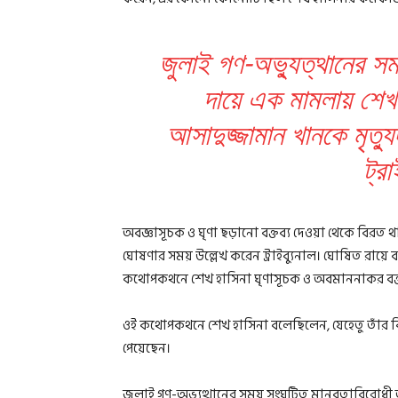
জুলাই গণ-অভ্যুত্থানের স
দায়ে এক মামলায় শেখ হা
আসাদুজ্জামান খানকে মৃত্য
ট্র
অবজ্ঞাসূচক ও ঘৃণা ছড়ানো বক্তব্য দেওয়া থেকে বিরত
ঘোষণার সময় উল্লেখ করেন ট্রাইব্যুনাল। ঘোষিত রায়ে 
কথোপকথনে শেখ হাসিনা ঘৃণাসূচক ও অবমাননাকর বক্ত
ওই কথোপকথনে শেখ হাসিনা বলেছিলেন, যেহেতু তাঁর বির
পেয়েছেন।
জুলাই গণ-অভ্যুত্থানের সময় সংঘটিত মানবতাবিরোধী অপর