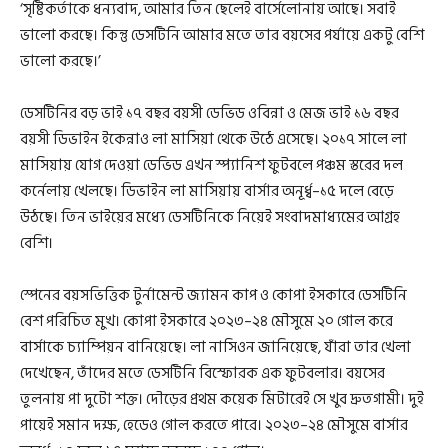
‘সৃষ্টিকর্তাকে ধন্যবাদ, আমার তিন ছেলেই বার্সেলোনায় আছে। সবাই
ভালো করছে। কিন্তু ডেসটিনি আমার মতে তার বয়সের পর্যায়ে একটু বেশি
ভালো করছে।’
ডেসটিনির বড় ভাই ১৭ বছর বয়সী ডেভিড ওবিন্না ও মেজ ভাই ১৬ বছর
বয়সী ডিভাইন ইকেন্নাও লা মাসিয়া থেকে উঠে এসেছে। ২০১৭ সালে লা
মাসিয়ায় যোগ দেওয়া ডেভিড এখন স্প্যানিশ ফুটবলে পঞ্চম স্তরের দল
কর্নেলায় খেলছে। ডিভাইন লা মাসিয়ায় বার্সার অনূর্ধ্ব–১৫ দলে বেড়ে
উঠছে। তিন ভাইয়ের মধ্যে ডেসটিনিকে নিয়েই সংবাদমাধ্যমের আগ্রহ
বেশি।
স্পেনের বয়সভিত্তিক টুর্নামেন্ট জ্যামন কাপ ও কোপা ইসকারে ডেসটিনি
বেশ পরিচিত মুখ। কোপা ইসকারে ২০২৩–২৪ মৌসুমে ২০ গোল করে
বার্সাকে চ্যাম্পিয়ন বানিয়েছে। লা নাসিওন জানিয়েছে, যাঁরা তার খেলা
দেখেছেন, তাঁদের মতে ডেসটিনি বিস্ফোরক এক ফুটবলার। বয়সের
তুলনায় পা দুটো শক্ত। দৌড়ের প্রথম কয়েক মিটারেই সে খুব দ্রুতগামী। দুই
পায়েই সমান দক্ষ, হেডেও গোল করতে পারে। ২০২৩–২৪ মৌসুমে বার্সার