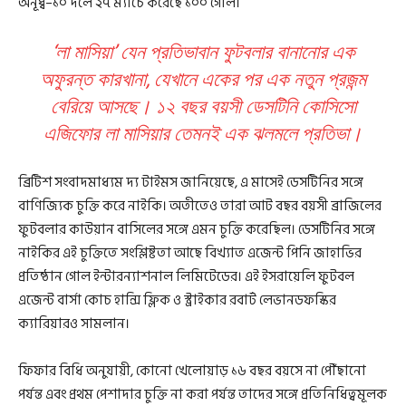
অনূর্ধ্ব–১০ দলে ২৭ ম্যাচে করেছে ১০০ গোল।
‘লা মাসিয়া’ যেন প্রতিভাবান ফুটবলার বানানোর এক
অফুরন্ত কারখানা, যেখানে একের পর এক নতুন প্রজন্ম
বেরিয়ে আসছে। ১২ বছর বয়সী ডেসটিনি কোসিসো
এজিফোর লা মাসিয়ার তেমনই এক ঝলমলে প্রতিভা।
ব্রিটিশ সংবাদমাধ্যম দ্য টাইমস জানিয়েছে, এ মাসেই ডেসটিনির সঙ্গে
বাণিজ্যিক চুক্তি করে নাইকি। অতীতেও তারা আট বছর বয়সী ব্রাজিলের
ফুটবলার কাউয়ান বাসিলের সঙ্গে এমন চুক্তি করেছিল। ডেসটিনির সঙ্গে
নাইকির এই চুক্তিতে সংশ্লিষ্টতা আছে বিখ্যাত এজেন্ট পিনি জাহাভির
প্রতিষ্ঠান গোল ইন্টারন্যাশনাল লিমিটেডের। এই ইসরায়েলি ফুটবল
এজেন্ট বার্সা কোচ হান্সি ফ্লিক ও স্ট্রাইকার রবার্ট লেভানডফস্কির
ক্যারিয়ারও সামলান।
ফিফার বিধি অনুযায়ী, কোনো খেলোয়াড় ১৬ বছর বয়সে না পৌঁছানো
পর্যন্ত এবং প্রথম পেশাদার চুক্তি না করা পর্যন্ত তাদের সঙ্গে প্রতিনিধিত্বমূলক