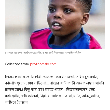
৫২ ম্যাচে ১৪৫ গোল, বার্সেলোনা একাডেমির ১২ বছর বয়সী বিস্ময়বালকের সঙ্গে চুক্তি নাইকির
Collected from:
prothomalo.com
লিওনেল মেসি, জাভি হার্নান্দেজ, আন্দ্রেস ইনিয়েস্তা, সের্হিও বুসকেটস,
কার্লোস পুয়োল, পেপ গার্দিওলা… নামের তালিকাটা অনেক লম্বা। আপনি
চাইলে আরও কিছু নাম যোগ করতে পারেন—ভিক্টর ভালদেস, সেস্ক
ফ্যাব্রেগাস, জর্দি আলবা, থিয়াগো আলকানতারা, গাভি, আনসু ফাতি,
লামিনে ইয়ামাল।