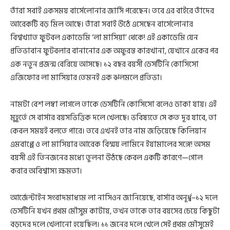
তাঁরা সবাই একসময় বার্সেলোনার জার্সি পরেছেন। তবে এর বাইরে তাঁদের
আরেকটি বড় মিল আছে। তাঁরা সবাই উঠে এসেছেন বার্সেলোনার
বিশ্বখ্যাত ফুটবল একাডেমি ‘লা মাসিয়া’ থেকে! এই একাডেমি যেন
প্রতিভাবান ফুটবলার বানানোর এক অফুরন্ত কারখানা, যেখানে একের পর
এক নতুন প্রজন্ম বেরিয়ে আসছে। ১২ বছর বয়সী ডেসটিনি কোসিসো
এজিফোর লা মাসিয়ার তেমনই এক ঝলমলে প্রতিভা।
নামটা বেশ লম্বা লাগলে তাকে ডেসটিনি কোসিসো বলেও ডাকা যায়। এই
মুহূর্তে সে বার্সার বয়সভিত্তিক দলে খেলছে। ভবিষ্যতে সে কত দূর যাবে, তা
কেবল সময়ই বলতে পারে। তবে এখনই তার নাম জড়িয়েছে কিলিয়ান
এমবাপ্পে ও লা মাসিয়ার আরেক বিস্ময় লামিনে ইয়ামালের সঙ্গে! অসম
বয়সী এই তিনজনের মধ্যে তুলনা উঠছে কেবল একটি কারণে—গোল
করার অবিশ্বাস্য ক্ষমতা।
আর্জেন্টাইন সংবাদমাধ্যম লা নাসিওন জানিয়েছে, বার্সার অনূর্ধ্ব–১২ দলে
ডেসটিনি যখন প্রথম মৌসুম কাটায়, তখন তাকে তার বয়সের চেয়ে কিছুটা
বড়দের দলে খেলানো হয়েছিল। ১১ জনের দলে খেলে সেই প্রথম মৌসুমেই