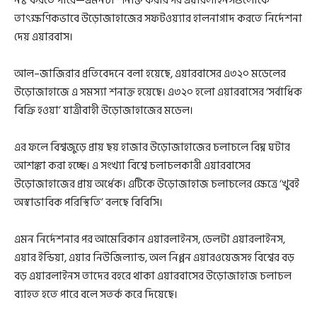
নষ্ট করতে পারে—এমনটা শনাক্ত করার পর এয়ারলাইনসগুলোকে
তাৎক্ষণিকভাবে উড়োজাহাজের সফটওয়্যার হালনাগাদ করতে নির্দেশনা
দেয় এয়ারবাস।
আল–জাজিরার প্রতিবেদনে বলা হয়েছে, এয়ারবাসের এ৩২০ মডেলের
উড়োজাহাজে এ সমস্যা শনাক্ত হয়েছে। এ৩২০ হলো এয়ারবাসের ‘সর্বাধিক
বিক্রি হওয়া’ যাত্রীবাহী উড়োজাহাজের মডেল।
এর ফলে বিশ্বজুড়ে প্রায় ছয় হাজার উড়োজাহাজের চলাচলে বিঘ্ন ঘটার
আশঙ্কা করা হচ্ছে। এ সংখ্যা বিশ্বে চলাচলকারী এয়ারবাসের
উড়োজাহাজের প্রায় অর্ধেক। এটিকে উড়োজাহাজ চলাচলের ক্ষেত্রে ‘খুবই
অস্বাভাবিক পরিস্থিতি’ বলছে বিবিসি।
এমন নির্দেশনার পর আমেরিকান এয়ারলাইনস, ডেলটা এয়ারলাইনস,
এয়ার ইন্ডিয়া, এয়ার নিউজিল্যান্ড, অল নিপ্পন এয়ারওয়েজসহ বিশ্বের বড়
বড় এয়ারলাইনস তাদের বহরে থাকা এয়ারবাসের উড়োজাহাজ চলাচল
ব্যাহত হতে পারে বলে সতর্ক করে দিয়েছে।