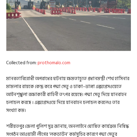
Collected from:
prothomalo.com
মানবতাবিরোধী অপরাধের ঘটনায় ক্ষমতাচ্যুত প্রধানমন্ত্রী শেখ হাসিনার
মামলার রায়কে কেন্দ্র করে পদ্মা সেতু ও ঢাকা–ভাঙ্গা এক্সপ্রেসওয়েতে
আইনশৃঙ্খলা রক্ষাকারী বাহিনী তৎপর রয়েছে। পদ্মা সেতু দিয়ে যানবাহন
চলাচল করছে । এক্সপ্রেসওয়ে দিয়ে যানবাহন চলাচল করলেও তার
সংখ্যা কম।
শরীয়তপুর জেলা পুলিশ সূত্র জানায়, অনলাইনে ঘোষিত কার্যক্রম নিষিদ্ধ
সংগঠন আওয়ামী লীগের ‘লকডাউন’ কর্মসূচির কারণে পদ্মা সেতুর