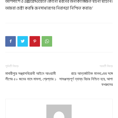
আশপাশে ও এক্সপ্রেসওয়েতে কোনো ধরনের অনাকাঙ্ক্ষিত ঘটনা ঘটেনি।
আমরা চেষ্টা করছি জনসাধারণের নিরাপত্তা নিশ্চিত করার।’
পূর্ববর্তী নিবন্ধ
পরবর্তী নিবন্ধ
মাদারীপুরে সন্ত্রাসবিরোধী আইনে আওয়ামী
রায়ে আন্তর্জাতিক মানদণ্ডের সঙ্গে
লীগের ৫০ জনের নামে মামলা, গ্রেপ্তার ১
সামঞ্জস্যপূর্ণ ন্যায্য বিচার নিশ্চিত হবে, আশা
ফখরুলের