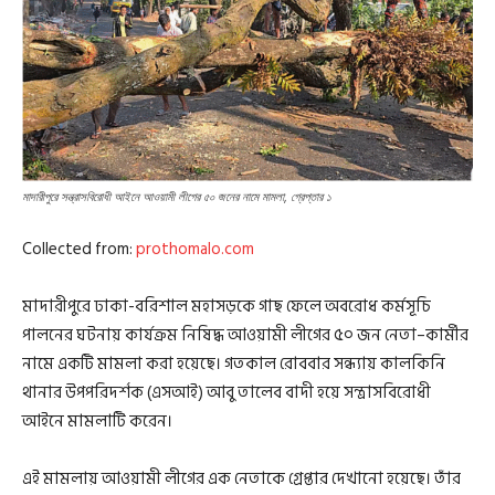
মাদারীপুরে সন্ত্রাসবিরোধী আইনে আওয়ামী লীগের ৫০ জনের নামে মামলা, গ্রেপ্তার ১
Collected from:
prothomalo.com
মাদারীপুরে ঢাকা-বরিশাল মহাসড়কে গাছ ফেলে অবরোধ কর্মসূচি
পালনের ঘটনায় কার্যক্রম নিষিদ্ধ আওয়ামী লীগের ৫০ জন নেতা–কার্মীর
নামে একটি মামলা করা হয়েছে। গতকাল রোববার সন্ধ্যায় কালকিনি
থানার উপপরিদর্শক (এসআই) আবু তালেব বাদী হয়ে সন্ত্রাসবিরোধী
আইনে মামলাটি করেন।
এই মামলায় আওয়ামী লীগের এক নেতাকে গ্রেপ্তার দেখানো হয়েছে। তাঁর