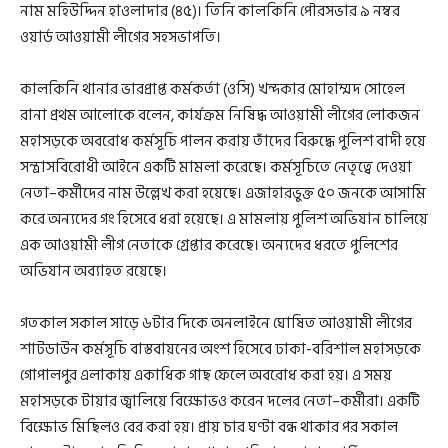
নাম মহিউদ্দিন হাওলাদার (৪৫)। তিনি কালকিনি পৌরসভার ৯ নম্বর
ওয়ার্ড আওয়ামী লীগের সহসভাপতি।
কালকিনি থানার ভারপ্রাপ্ত কর্মকর্তা (ওসি) খন্দকার মোহাম্মদ সোহেল
রানা প্রথম আলোকে বলেন, কার্যক্রম নিষিদ্ধ আওয়ামী লীগের লোকজন
মহাসড়কে অবরোধ কর্মসূচি পালন করায় তাঁদের বিরুদ্ধে পুলিশ বাদী হয়ে
সন্ত্রাসবিরোধী আইনে একটি মামলা করেছে। কর্মসূচিতে নেতৃত্বে দেওয়া
নেতা–কর্মীদের নাম উল্লেখ করা হয়েছে। এজাহারভুক্ত ৫০ জনকে আসামি
করে অন্যদের গং হিসেবে ধরা হয়েছে। এ মামলায় পুলিশ অভিযান চালিয়ে
এক আওয়ামী লীগ নেতাকে গ্রেপ্তার করেছে। অন্যদের ধরতে পুলিশের
অভিযান অব্যাহত রয়েছে।
গতকাল সকাল সাড়ে ৬টার দিকে অনলাইনে ঘোষিত আওয়ামী লীগের
শাটডাউন কর্মসূচি বাস্তবায়নের অংশ হিসেবে ঢাকা-বরিশাল মহাসড়কে
গোপালপুর এলাকায় একাধিক গাছ ফেলে অবরোধ করা হয়। এ সময়
মহাসড়কে টায়ার জ্বালিয়ে বিক্ষোভও করেন দলের নেতা–কর্মীরা। একটি
বিক্ষোভ মিছিলও বের করা হয়। প্রায় চার ঘণ্টা বন্ধ থাকার পর সকাল