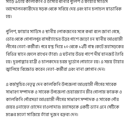
সাড়ে ৯টায় কালকিনি ও ডাসার থানার পুলিশ ও ফায়ার সার্ভিস
আন্দোলনকারীদের সড়ক থেকে সরিয়ে দেয় এবং যান চলাচল স্বাভাবিক
হয়।
পুলিশ, ফায়ার সার্ভিস ও স্থানীয় লোকজনের সঙ্গে কথা বলে জানা গেছে,
ভোর থেকে গোপালপুর বাসস্ট্যান্ডের উত্তর পাশে জড়ো হন স্থানীয় আওয়ামী
লীগের নেতা-কর্মীরা। পরে যন্ত্র দিয়ে ১০ থেকে ১২টি গাছ কেটে মহাসড়কের
বিভিন্ন স্থানে ফেলে রাখেন তাঁরা। এ ঘটনায় উভয় পাশে দীর্ঘ যানজট তৈরি
হয়। দূরপাল্লার যাত্রী ও চালকদের চরম দুর্ভোগ পোহাতে হয়। এ সময় টায়ার
জ্বালিয়ে বিক্ষোভ করেন নেতা-কর্মীরা এবং নানা স্লোগান দেন।
এ কর্মসূচির নেতৃত্ব দেন কালকিনি উপজেলা আওয়ামী লীগের সাবেক
সাধারণ সম্পাদক ও সাবেক উপজেলা চেয়ারম্যান মীর গোলাম ফারুক ও
কালকিনি পৌরসভা আওয়ামী লীগের সাধারণ সম্পাদক ও সাবেক পৌর
মেয়র এনায়েত হোসেন হাওলাদার। মহাসড়কে একটি ভ্যান এনে সেটিকে
মঞ্চের মতো সাজিয়ে তাঁরা দুজন বক্তব্য দেন।