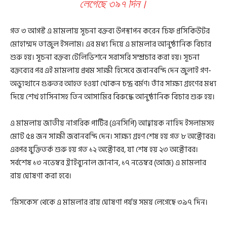
লেগেছে ৩৯৭ দিন।
গত ৩ আগস্ট এ মামলায় সূচনা বক্তব্য উপস্থাপন করেন চিফ প্রসিকিউটর
মোহাম্মদ তাজুল ইসলাম। এর মধ্য দিয়ে এ মামলার আনুষ্ঠানিক বিচার
শুরু হয়। সূচনা বক্তব্য টেলিভিশনে সরাসরি সম্প্রচার করা হয়। সূচনা
বক্তব্যের পর এই মামলায় প্রথম সাক্ষী হিসেবে জবানবন্দি দেন জুলাই গণ-
অভ্যুত্থানে গুরুতর আহত হওয়া খোকন চন্দ্র বর্মণ। তাঁর সাক্ষ্য গ্রহণের মধ্য
দিয়ে শেখ হাসিনাসহ তিন আসামির বিরুদ্ধে আনুষ্ঠানিক বিচার শুরু হয়।
এ মামলায় জাতীয় নাগরিক পার্টির (এনসিপি) আহ্বায়ক নাহিদ ইসলামসহ
মোট ৫৪ জন সাক্ষী জবানবন্দি দেন। সাক্ষ্য গ্রহণ শেষ হয় গত ৮ অক্টোবর।
এরপর যুক্তিতর্ক শুরু হয় গত ১২ অক্টোবর, যা শেষ হয় ২৩ অক্টোবর।
সর্বশেষ ১৩ নভেম্বর ট্রাইব্যুনাল জানান, ১৭ নভেম্বর (আজ) এ মামলার
রায় ঘোষণা করা হবে।
‘মিসকেস’ থেকে এ মামলার রায় ঘোষণা পর্যন্ত সময় লেগেছে ৩৯৭ দিন।