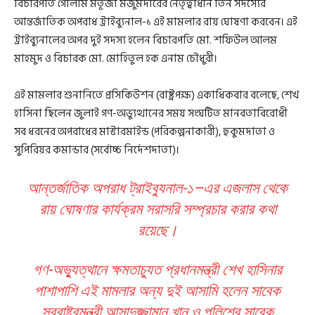
বিচারপতি গোলাম মর্তূজা মজুমদারের নেতৃত্বাধীন তিন সদস্যের
আন্তর্জাতিক অপরাধ ট্রাইব্যুনাল-১ এই মামলার রায় ঘোষণা করবেন। এই
ট্রাইব্যুনালের অপর দুই সদস্য হলেন বিচারপতি মো. শফিউল আলম
মাহমুদ ও বিচারক মো. মোহিতুল হক এনাম চৌধুরী।
এই মামলার শুনানিতে প্রসিকিউশন (রাষ্ট্রপক্ষ) একাধিকবার বলেছে, শেখ
হাসিনা ছিলেন জুলাই গণ-অভ্যুত্থানের সময় সংঘটিত মানবতাবিরোধী
সব ধরনের অপরাধের মাস্টারমাইন্ড (পরিকল্পনাকারী), হুকুমদাতা ও
সুপিরিয়র কমান্ডার (সর্বোচ্চ নির্দেশদাতা)।
আন্তর্জাতিক অপরাধ ট্রাইব্যুনাল-১–এর এজলাস থেকে
রায় ঘোষণার কার্যক্রম সরাসরি সম্প্রচার করার কথা
রয়েছে।
গণ-অভ্যুত্থানে ক্ষমতাচ্যুত প্রধানমন্ত্রী শেখ হাসিনার
পাশাপাশি এই মামলার অন্য দুই আসামি হলেন সাবেক
স্বরাষ্ট্রমন্ত্রী আসাদুজ্জামান খান ও পুলিশের সাবেক