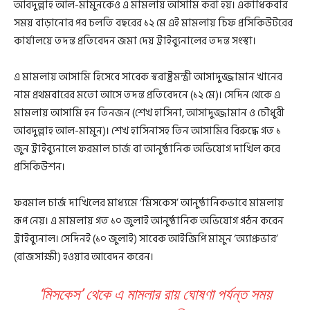
আবদুল্লাহ আল-মামুনকেও এ মামলায় আসামি করা হয়। একাধিকবার
সময় বাড়ানোর পর চলতি বছরের ১২ মে এই মামলায় চিফ প্রসিকিউটরের
কার্যালয়ে তদন্ত প্রতিবেদন জমা দেয় ট্রাইব্যুনালের তদন্ত সংস্থা।
এ মামলায় আসামি হিসেবে সাবেক স্বরাষ্ট্রমন্ত্রী আসাদুজ্জামান খানের
নাম প্রথমবারের মতো আসে তদন্ত প্রতিবেদনে (১২ মে)। সেদিন থেকে এ
মামলায় আসামি হন তিনজন (শেখ হাসিনা, আসাদুজ্জামান ও চৌধুরী
আবদুল্লাহ আল-মামুন)। শেখ হাসিনাসহ তিন আসামির বিরুদ্ধে গত ১
জুন ট্রাইব্যুনালে ফরমাল চার্জ বা আনুষ্ঠানিক অভিযোগ দাখিল করে
প্রসিকিউশন।
ফরমাল চার্জ দাখিলের মাধ্যমে ‘মিসকেস’ আনুষ্ঠানিকভাবে মামলায়
রূপ নেয়। এ মামলায় গত ১০ জুলাই আনুষ্ঠানিক অভিযোগ গঠন করেন
ট্রাইব্যুনাল। সেদিনই (১০ জুলাই) সাবেক আইজিপি মামুন ‘অ্যাপ্রুভার’
(রাজসাক্ষী) হওয়ার আবেদন করেন।
‘মিসকেস’ থেকে এ মামলার রায় ঘোষণা পর্যন্ত সময়