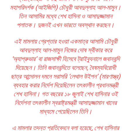
মহাপরিদর্শক (আইজিপি) চৌধুরী আবদুল্লাহ আল-মামুন।
তিন আসামির মধ্যে শেখ হাসিনা ও আসাদুজ্জামান
পলাতক। দুজনই এখন ভারতে অবস্থান করছেন।
এই মামলায় গ্রেপ্তার হওয়া একমাত্র আসামি চৌধুরী
আবদুল্লাহ আল-মামুন নিজের দোষ স্বীকার করে
‘অ্যাপ্রুভার’ বা রাজসাক্ষী হিসেবে ট্রাইব্যুনালে জবানবন্দি
দিয়েছেন। তিনি জবানবন্দিতে বলেছেন, বৈষম্যবিরোধী
ছাত্র আন্দোলন দমনে সরাসরি ‘লেথাল উইপন’ (মারণাস্ত্র)
ব্যবহার করার নির্দেশ দিয়েছিলেন তৎকালীন প্রধানমন্ত্রী
শেখ হাসিনা। গত বছরের ১৮ জুলাই শেখ হাসিনার ওই
নির্দেশনা তৎকালীন স্বরাষ্ট্রমন্ত্রী আসাদুজ্জামান খানের
মাধ্যমে পেয়েছিলেন তিনি।
এ মামলার তদন্ত প্রতিবেদনে বলা হয়েছে, শেখ হাসিনার