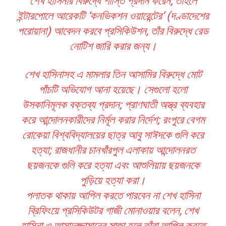
শেখ হাসিনার বিরুদ্ধে শাস্তি প্রদান করেন, তাহলে
ইন্টারপোলে আরেকটি ‘কনভিকশন ওয়ারেন্টের’ (দণ্ডাদেশের
পরোয়ানা) আবেদন করবে প্রসিকিউশন, তাঁর বিরুদ্ধে রেড
নোটিশ জারি করার জন্য।
শেখ হাসিনাসহ এ মামলার তিন আসামির বিরুদ্ধে মোট
পাঁচটি অভিযোগ আনা হয়েছে। সেগুলো হলো
উসকানিমূলক বক্তব্য প্রদান; প্রাণঘাতী অস্ত্র ব্যবহার
করে আন্দোলনকারীদের নির্মূল করার নির্দেশ; রংপুরে বেগম
রোকেয়া বিশ্ববিদ্যালয়ের ছাত্র আবু সাঈদকে গুলি করে
হত্যা; রাজধানীর চানখাঁরপুল এলাকায় আন্দোলনরত
ছয়জনকে গুলি করে হত্যা এবং আশুলিয়ায় ছয়জনকে
পুড়িয়ে হত্যা করা।
পলাতক থাকায় আপিল করতে পারবেন না শেখ হাসিনা
ব্রিফিংয়ে প্রসিকিউটর গাজী মোনাওয়ার বলেন, শেখ
হাসিনা ও আসাদুজ্জামানের সাজা হলে তাঁরা আপিল করতে