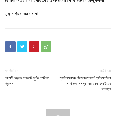
ঘোষণা দেওয়ার পর এবার হোয়াটসঅ্যাপের স্বতন্ত্র সংস্করণ চালু করল।
সূত্র: টাইমস অব ইন্ডিয়া
পূর্ববর্তী নিবন্ধ
পরবর্তী নিবন্ধ
আগামী বছরের সরকারি ছুটির তালিকা
গ্রামীণফোনের ফিউচারমেকার্স প্রতিযোগিতা
প্রকাশ
সামাজিক সমস্যা সমাধানে এআইয়ের
ব্যবহার