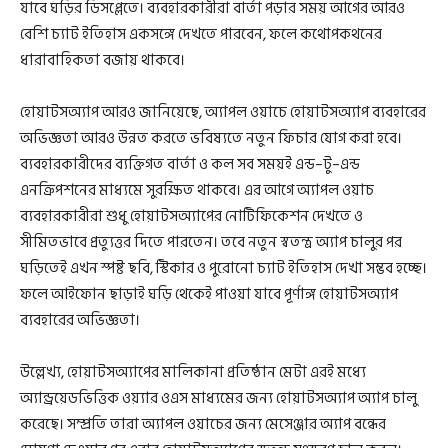
যাবে ঘড়ির ডিসপ্লেতে। ব্যবহারকারীরা বার্তা পড়ার সময় আগের আরও
বেশি চ্যাট ইতিহাস একসঙ্গে দেখতে পারবেন, ফলে কথোপকথনের
ধারাবাহিকতা বজায় থাকবে।
হোয়াটসঅ্যাপ আরও জানিয়েছে, অ্যাপল ওয়াচে হোয়াটসঅ্যাপ ব্যবহারের
অভিজ্ঞতা আরও উন্নত করতে ভবিষ্যতে নতুন ফিচার যোগ করা হবে।
ব্যবহারকারীদের ব্যক্তিগত বার্তা ও কল সব সময়ই এন্ড–টু–এন্ড
এনক্রিপশনের মাধ্যমে সুরক্ষিত থাকবে। এর আগে অ্যাপল ওয়াচ
ব্যবহারকারীরা শুধু হোয়াটসঅ্যাপের নোটিফিকেশন দেখতে ও
সীমিতভাবে প্রত্যুত্তর দিতে পারতেন। তবে নতুন স্বতন্ত্র অ্যাপ চালুর পর
ঘড়িতেই এখন স্পষ্ট ছবি, স্টিকার ও পুরোনো চ্যাট ইতিহাস দেখা সম্ভব হচ্ছে।
ফলে আইফোন ছাড়াই ঘড়ি থেকেই পাওয়া যাবে পূর্ণাঙ্গ হোয়াটসঅ্যাপ
ব্যবহারের অভিজ্ঞতা।
উল্লেখ্য, হোয়াটসঅ্যাপের মালিকানা প্রতিষ্ঠান মেটা এরই মধ্যে
অ্যান্ড্রয়েডভিত্তিক ওয়্যার ওএস মাধ্যমের জন্য হোয়াটসঅ্যাপ অ্যাপ চালু
করেছে। সম্প্রতি তারা অ্যাপল ওয়াচের জন্য মেসেঞ্জার অ্যাপ বন্ধের