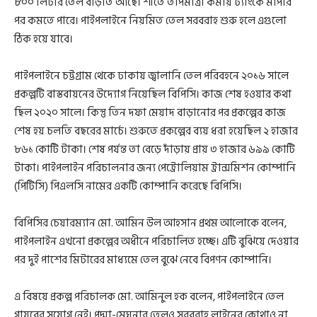
৮০০ লিটার তেল বাড়তি আছে। শীতে তাপমাত্রা কমায় ট্যাংকে মাপার
পর কমতে পারে। পাইপলাইনে নিয়মিত তেল সরবরাহ শুরু হলে এগুলো
ঠিক হয়ে যাবে।
পাইপলাইনে চট্টগ্রাম থেকে ঢাকায় জ্বালানি তেল পরিবহনে ২০১৬ সালে
প্রকল্পটি বাস্তবায়নের উদ্যোগ নিয়েছিল বিপিসি। কাজ শেষ হওয়ার কথা
ছিল ২০২০ সালে। কিন্তু তিন দফা মেয়াদ বাড়ানোর পর প্রকল্পের কাজ
শেষ হয় চলতি বছরের মার্চে। শুরুতে প্রকল্পের ব্যয় ধরা হয়েছিল ২ হাজার
৮৬১ কোটি টাকা। শেষ পর্যন্ত তা বেড়ে দাঁড়ায় প্রায় ৩ হাজার ৬৯৯ কোটি
টাকা। পাইপলাইন পরিচালনার জন্য পেট্রোলিয়াম ট্রান্সমিশন কোম্পানি
(পিটিসি) পিএলসি নামের একটি কোম্পানি করেছে বিপিসি।
বিপিসির চেয়ারম্যান মো. আমিন উল আহসান প্রথম আলোকে বলেন,
পাইপলাইন এখনো প্রকল্পের অধীনে পরিচালিত হচ্ছে। এটি বুঝিয়ে দেওয়ার
পর দুই পাশের মিটারের মাধ্যমে তেল বুঝে নেবে বিপণন কোম্পানি।
এ বিষয়ে প্রকল্প পরিচালক মো. আমিনুল হক বলেন, পাইপলাইনে তেল
গায়বের সুযোগ নেই। পদ্মা-মেঘনার তেলও সরবরাহ লাইনের কোথাও না