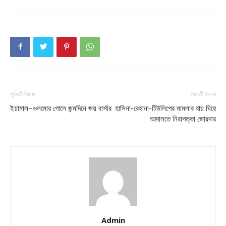
পূর্ববর্তী নিবন্ধ
পরবর্তী নিবন্ধ
ইয়ামাল–ওলমোর গোলে জন্মদিনে জয় বার্সার
হাসিনা-রেহানা-টিউলিপের মামলার রায় ঘিরে
আদালতে নিরাপত্তা জোরদার
Admin