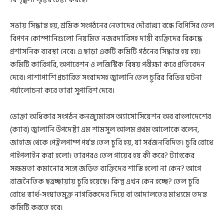
সভায় সিদ্ধান্ত হয়, শ্রমিক সংগঠনের নেতাদের দৌরাত্ম্য বন্ধে বিপিসির তেল
বিপণন কোম্পানিগুলো নিয়মিত নজরদারিসহ দায়ী ব্যক্তিদের বিরুদ্ধে
প্রশাসনিক ব্যবস্থা নেবে। এ ছাড়া একটি কমিটি গঠনের সিদ্ধান্ত হয় হয়।
কমিটি কারিগরি, অপারেশন ও লজিস্টিক বিষয় পরীক্ষা করে প্রতিবেদন
দেবে। পাশাপাশি প্রচারিত সংবাদসহ জ্বালানি তেল চুরির বিভিন্ন ঘটনা
পর্যালোচনা করে তারা সুপারিশ দেবে।
ভোক্তা অধিকার সংগঠন কনজ্যুমারস অ্যাসোসিয়েশন অব বাংলাদেশের
(ক্যাব) জ্বালানি উপদেষ্টা এম শামসুল আলম প্রথম আলোকে বলেন,
জাহাজ থেকে পেট্রলপাম্প পর্যন্ত তেল চুরি হয়, যা সর্বজনবিদিত। চুরি রোধে
পাইপলাইন করা হলো। তারপরও তেল গায়েব হয় কী করে? ট্যাংকের
সক্ষমতা কমানোর সঙ্গে জড়িত ব্যক্তিদের শাস্তি হলো না কেন? আগে
রাজনৈতিক ছত্রচ্ছায়ায় চুরি হয়েছে। কিন্তু এখন কেন হচ্ছে? তেল চুরি
রোধে স্বার্থ-সংঘাতমুক্ত নাগরিকদের দিয়ে বা আদালতের মাধ্যমে তদন্ত
কমিটি করতে হবে।