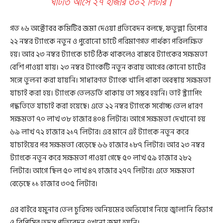
ঘাটতি আসে ২৭ হাজার ৩০২ লিটার।
গত ১৬ অক্টোবর কমিটির জমা দেওয়া প্রতিবেদন বলছে, ফতুল্লা ডিপোর
২২ নম্বর ট্যাংকে নতুন ও পুরোনো চার্টে পরিমাণগত পার্থক্য পরিলক্ষিত
হয়। আর ২৩ নম্বর ট্যাংকে চার্ট ঠিক থাকলেও বাস্তবে ট্যাংকের সক্ষমতা
বেশি পাওয়া যায়। ২৩ নম্বর ট্যাংকটি নতুন করায় আগের কোনো চার্টের
সঙ্গে তুলনা করা যায়নি। সাধারণত ট্যাংক খালি থাকা অবস্থায় সক্ষমতা
যাচাই করা হয়। ট্যাংকে তেলভর্তি থাকায় তা সম্ভব হয়নি। তাই স্ট্র্যাপিং
পদ্ধতিতে যাচাই করা হয়েছে। এতে ২২ নম্বর ট্যাংকে সর্বোচ্চ তেল ধারণ
সক্ষমতা ৭০ লাখ ৩৮ হাজার ৪০৪ লিটার। আগে সক্ষমতা দেখানো হয়
৬৯ লাখ ৭২ হাজার ২১৭ লিটার। এর মানে এই ট্যাংকে নতুন করে
যাচাইয়ের পর সক্ষমতা বেড়েছে ৬৬ হাজার ১৮৭ লিটার। আর ২৩ নম্বর
ট্যাংকে নতুন করে সক্ষমতা পাওয়া গেছে ৫০ লাখ ৫৯ হাজার ২৮২
লিটার। আগে ছিল ৫০ লাখ ৪৭ হাজার ২৭৭ লিটার। এতে সক্ষমতা
বেড়েছে ১১ হাজার ৩০৫ লিটার।
এর বাইরে যমুনার তেল চুরিসহ অনিয়মের অভিযোগ নিয়ে জ্বালানি বিভাগ
ও বিপিসির তদন্ত প্রতিবেদন এখনো জমা হয়নি।