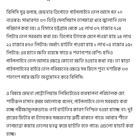
বিপিসি সূত্র বলছে, মেঘনার ডিপোতে পাইপলাইনে তেল আসে গত ১০
নভেম্বর। সাধারণত ৩০ ডিগ্রি সেলসিয়াস তাপমাত্রা ধরে জ্বালানি তেল
পরিমাপ করা হয়। এ হিসাবে চট্টগ্রাম থেকে ২৫ লাখ ৩৭ হাজার ৭২৪
লিটার তেল সরবরাহ করা হয়। ডিপোর ট্যাংকে মেপে পাওয়া যায় ২৪ লাখ
২২ হাজার ৪৭৩ লিটার। অর্থাৎ ঘাটতি পাওয়া যায় ১ লাখ ১৫ হাজার ২৫১
লিটার। এর মানে ক্ষতি হয়েছে সাড়ে ৪ শতাংশের বেশি। যদিও
পাইপলাইনে তেল আসার ক্ষেত্রে কোনো ক্ষতি হওয়ার কথা নয়। তা ছাড়া
পাইপলাইনের বাইরে তেল পরিবহনের ক্ষেত্রে সব মিলে শূন্য দশমিক ৩৩
শতাংশ পর্যন্ত ক্ষতি অনুমোদন করে বিপিসি।
এ বিষয়ে মেঘনা পেট্রোলিয়াম লিমিটেডের ব্যবস্থাপনা পরিচালক মো.
শাহীরুল হাসান প্রথম আলোকে বলেন, পাইপলাইনে তেল সরবরাহ করা
হচ্ছে পরীক্ষামূলকভাবে। তাই ঘাটতির কারণ নিশ্চিত হওয়া যাচ্ছে না। দুই
প্রান্তের মিটার বা ট্যাংকের সক্ষমতায় ত্রুটি থাকতে পারে। আবার শীতে
তাপমাত্রা কমায় তেলের ঘনত্ব কমে ঘাটতি হতে পারে। এগুলো যাচাই করা
হচ্ছে।