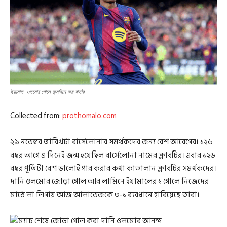
ইয়ামাল–ওলমোর গোলে জন্মদিনে জয় বার্সার
Collected from:
prothomalo.com
২৯ নভেম্বর তারিখটা বার্সেলোনার সমর্থকদের জন্য বেশ আবেগের। ১২৬
বছর আগে এ দিনেই জন্ম হয়েছিল বার্সেলোনা নামের ক্লাবটির। এবার ১২৬
বছর পূর্তিটা বেশ ভালোই পার করার কথা কাতালান ক্লাবটির সমর্থকদের।
দানি ওলমোর জোড়া গোল আর লামিনে ইয়ামালের ১ গোলে নিজেদের
মাঠে লা লিগায় আজ আলাভেজকে ৩-১ ব্যবধানে হারিয়েছে তারা।